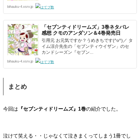
bihauku-4.xsrv.jp
「セブンティドリームズ」3巻ネタバレ
感想 クモのアンダソン＆4巻発売日
引用元 お元気ですか？うめきちです(^o^)／ タ
イム涼介先生の「セブンティウイザン」のセ
カンドシーズン『セブン...
bihauku-4.xsrv.jp
まとめ
今回は
『セブンティドリームズ』1巻
の紹介でした。
泣けて笑える・・じゃなくて泣きまくってしまう1冊でし