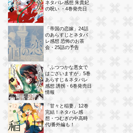
ネタバレ感想 朱貴妃
の呪い ・4巻発売日
「帝国の恋嫁」24話
のあらすじとネタバ
レ感想 恐怖のお茶
会・25話の予告
「ふつつかな悪女で
はございますが」5巻
あらすじ＆ネタバレ
感想 誘拐・6巻発売日
情報
「甘々と稲妻」12巻
完結！ネタバレ感
想・つむぎの中高時
代/番外編も！