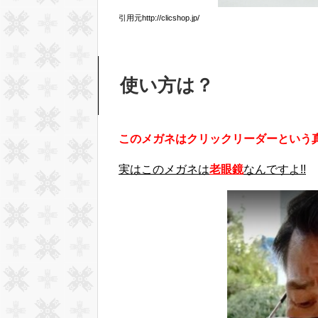
引用元http://clicshop.jp/
使い方は？
このメガネはクリックリーダーという真
実はこのメガネは
老眼鏡
なんですよ!!