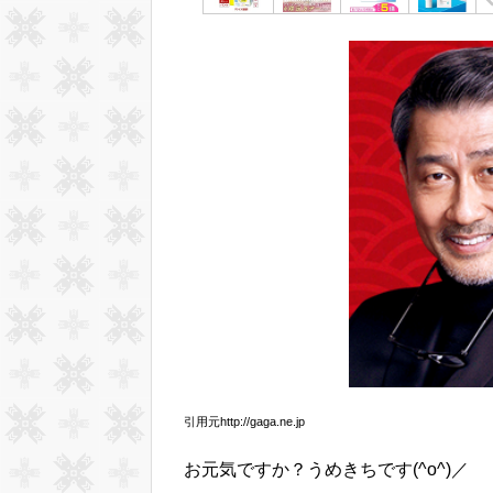
引用元http://gaga.ne.jp
お元気ですか？うめきちです(^o^)／