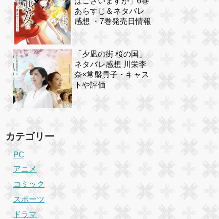
はございますが」6巻
あらすじ＆ネタバレ
感想 ・7巻発売日情報
「夕凪の街 桜の国」
ネタバレ感想 川栄李
奈×常盤貴子・キャス
トや評価
カテゴリー
PC
アニメ
コミック
スポーツ
ドラマ