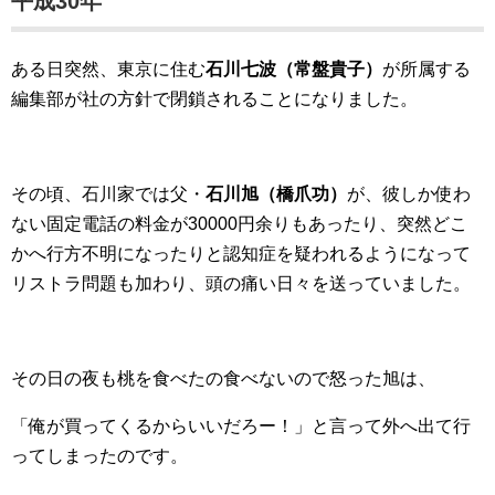
平成30年
ある日突然、東京に住む
石川七波（常盤貴子）
が所属する
編集部が社の方針で閉鎖されることになりました。
その頃、石川家では父・
石川旭（橋爪功）
が、彼しか使わ
ない固定電話の料金が30000円余りもあったり、突然どこ
かへ行方不明になったりと認知症を疑われるようになって
リストラ問題も加わり、頭の痛い日々を送っていました。
その日の夜も桃を食べたの食べないので怒った旭は、
「俺が買ってくるからいいだろー！」と言って外へ出て行
ってしまったのです。