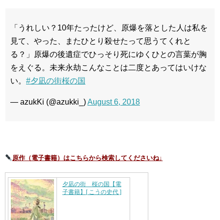
「うれしい？10年たったけど、原爆を落とした人は私を
見て、やった、またひとり殺せたって思うてくれと
る？」原爆の後遺症でひっそり死にゆくひとの言葉が胸
をえぐる。未来永劫こんなことは二度とあってはいけな
い。
#夕凪の街桜の国
— azukKi (@azukki_)
August 6, 2018
原作（電子書籍）はこちらから検索してくださいね↓
夕凪の街 桜の国【電
子書籍】[ こうの史代 ]