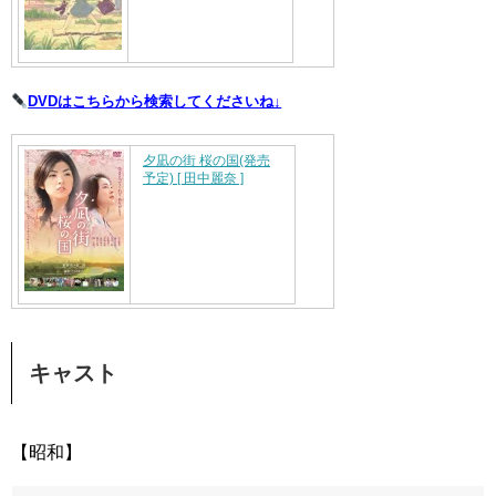
DVDはこちらから検索してくださいね↓
夕凪の街 桜の国(発売
予定) [ 田中麗奈 ]
キャスト
【昭和】