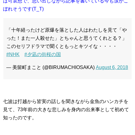
は可哀想で、思い出しながら記事を書いている今も涙がこ
ぼれそうです(T_T)
「十年経ったけど原爆を落とした人はわたしを見て「や
った！また一人殺せた」とちゃんと思うてくれとる？」
このセリフドラマで聞くともっとキツイな・・・・
#NHK
#夕凪の街桜の国
— 美留町まこと (@BIRUMACHIOSAKA)
August 6, 2018
七波は打越から皆実の話しを聞きながら金魚のハンカチを
見て、73年前の大きな悲しみを身内の出来事として初めて
知ったのです。