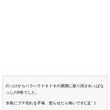
のっけからハラハラドキドキの展開に振り回されっぱな
っしの9巻でした。
水島にブチ切れる手塚、怒らせたら怖いです(;´Д｀)