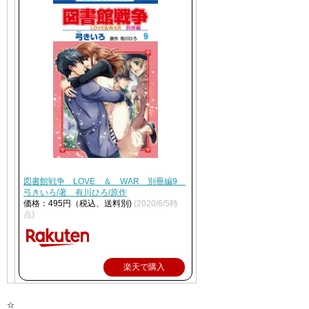
図書館戦争 LOVE ＆ WAR 別冊編9
弓きいろ/著 有川ひろ/原作
価格：495円（税込、送料別)
(2020/6/5時
点)
楽天で購入
☆