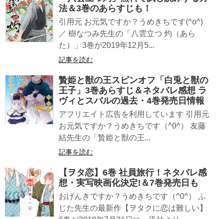
法＆3巻のあらすじも！
引用元 お元気ですか？うめきちです(^o^)
／ 樹なつみ先生の「八雲立つ 灼（あら
た）」3巻が2019年12月5...
記事を読む
贄姫と獣の王スピンオフ「白兎と獣の
王子」3巻あらすじ＆ネタバレ感想 ラ
ヴィとスバルの過去・4巻発売日情報
アフリエイト広告を利用しています 引用元
お元気ですか？うめきちです（^0^） 友藤
結先生の「贄姫と獣の王...
記事を読む
【ヲタ恋】6巻 社員旅行！ネタバレ感
想・実写映画化決定!＆7巻発売日も
おげんきですか？うめきちです（^0^） ふ
じた先生の最新作【ヲタクに恋は難しい】