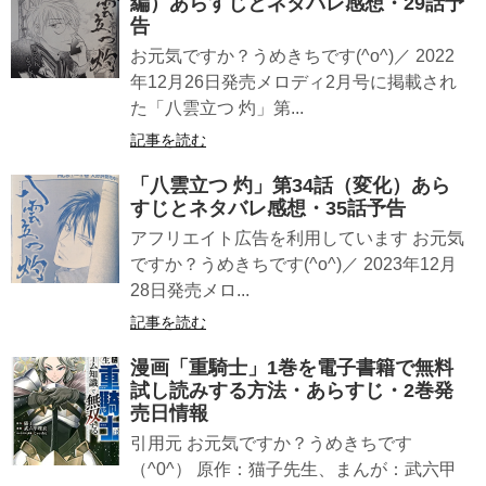
編）あらすじとネタバレ感想・29話予
告
お元気ですか？うめきちです(^o^)／ 2022
年12月26日発売メロディ2月号に掲載され
た「八雲立つ 灼」第...
記事を読む
「八雲立つ 灼」第34話（変化）あら
すじとネタバレ感想・35話予告
アフリエイト広告を利用しています お元気
ですか？うめきちです(^o^)／ 2023年12月
28日発売メロ...
記事を読む
漫画「重騎士」1巻を電子書籍で無料
試し読みする方法・あらすじ・2巻発
売日情報
引用元 お元気ですか？うめきちです
（^0^） 原作：猫子先生、まんが：武六甲