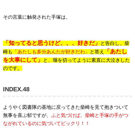
その言葉に触発された手塚は、
「知ってると思うけど、、、好きだ」
と告白し、柴
「あたし
崎も
「あたしも多分あんたが好きだわ」
と答え
を大事にして」
と、堰を切ってように素直に大泣きした
のです。
INDEX.48
ようやく図書隊の基地に戻ってきた柴崎を見て抱きついて
無事を喜ぶ郁ですが、
ふと気づけば、柴崎と手塚の手がつ
ながれているのに気づいてビックリ！！