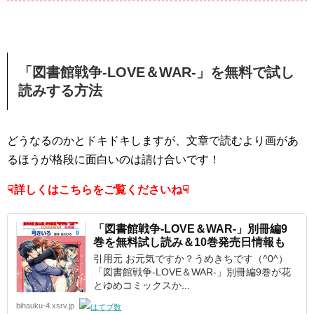
「図書館戦争-LOVE＆WAR-」を無料で試し
読みする方法
どうなるのかとドキドキしますが、文章で読むより画があ
るほうが格段に面白いのは請け合いです！
☟詳しくはこちらをご覧くださいね☟
「図書館戦争-LOVE＆WAR-」別冊編9
巻を無料試し読み＆10巻発売日情報も
引用元 お元気ですか？うめきちです（^0^）
「図書館戦争-LOVE＆WAR-」別冊編9巻が花
とゆめコミックスか...
bihauku-4.xsrv.jp