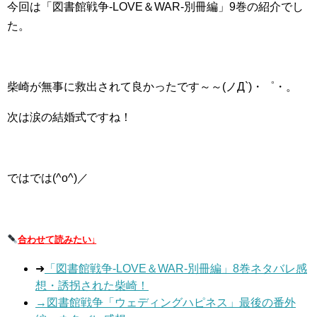
今回は「図書館戦争-LOVE＆WAR-別冊編」9巻の紹介でし
た。
柴崎が無事に救出されて良かったです～～(ノД`)・゜・。
次は涙の結婚式ですね！
ではでは(^o^)／
合わせて読みたい↓
➜
「図書館戦争-LOVE＆WAR-別冊編」8巻ネタバレ感
想・誘拐された柴崎！
→図書館戦争「ウェディングハピネス」最後の番外