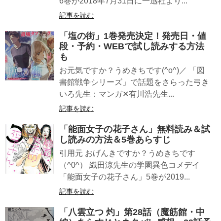
6巻が2018年7月31日に一迅社より...
記事を読む
「塩の街」1巻発売決定！発売日・値
段・予約・WEBで試し読みする方法
も
お元気ですか？うめきちです(^o^)／ 「図
書館戦争シリーズ」で話題をさらった弓き
いろ先生：マンガ✕有川浩先生...
記事を読む
「能面女子の花子さん」無料読み＆試
し読みの方法＆5巻あらすじ
引用元 おげんきですか？うめきちです
（^0^） 織田涼先生の学園異色コメデイ
「能面女子の花子さん」5巻が2019...
記事を読む
「八雲立つ 灼」第28話（魔筋館・中