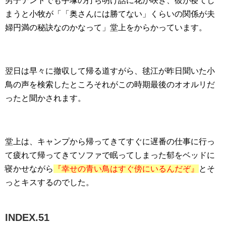
男子テントでも手塚の打ち明け話に花が咲き、彼が寝てし
まうと小牧が「「奥さんには勝てない」くらいの関係が夫
婦円満の秘訣なのかなって」堂上をからかっています。
翌日は早々に撤収して帰る道すがら、毬江が昨日聞いた小
鳥の声を検索したところそれがこの時期最後のオオルリだ
ったと聞かされます。
堂上は、キャンプから帰ってきてすぐに遅番の仕事に行っ
て疲れて帰ってきてソファで眠ってしまった郁をベッドに
寝かせながら
『幸せの青い鳥はすぐ傍にいるんだぞ』
とそ
っとキスするのでした。
INDEX.51