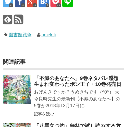
1
図書館戦争
umekiti
関連記事
「不滅のあなたへ」9巻ネタバレ感想
生まれ変わったボン王子・10巻発売日
おげんきですか？うめきちです（^0^） 大
今良時先生の最新刊【不滅のあなたへ】の
9巻が2018年12月17日に...
記事を読む
「八雲立つ灼」無料で試し読みする方