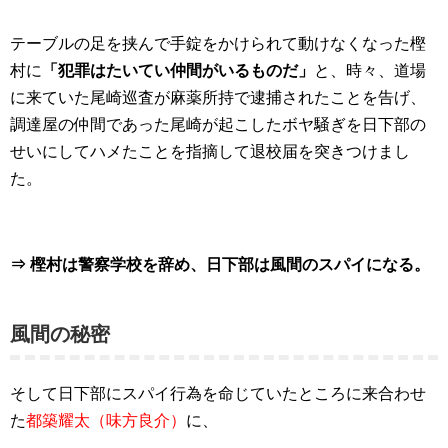
テーブルの足を挟んで手錠をかけられて動けなくなった樫
村に
「犯罪はたいてい仲間がいるものだ」
と、時々、道場
に来ていた尾崎巡査が麻薬所持で逮捕されたことを告げ、
調達屋の仲間であった尾崎が起こしたボヤ騒ぎを日下部の
せいにしてハメたことを指摘して退校届を突きつけまし
た。
⇒ 樫村は警察学校を辞め、日下部は風間のスパイになる。
風間の秘密
そして日下部にスパイ行為を命じていたところに来合わせ
た
都築耀太（味方良介）
に、