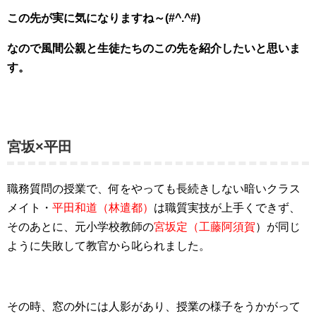
この先が実に気になりますね～(#^.^#)
なので風間公親と生徒たちのこの先を紹介したいと思いま
す。
宮坂×平田
職務質問の授業で、何をやっても長続きしない暗いクラス
メイト・
平田和道（林遣都）
は
職質実技が上手くできず、
そのあとに、
元小学校教師の
宮坂定（工藤阿須賀
）が同じ
ように失敗して教官から叱られました。
その時、窓の外には人影があり、授業の様子をうかがって