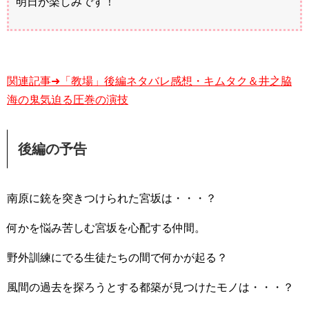
明日が楽しみです！
関連記事➜「教場」後編ネタバレ感想・キムタク＆井之脇
海の鬼気迫る圧巻の演技
後編の予告
南原に銃を突きつけられた宮坂は・・・？
何かを悩み苦しむ宮坂を心配する仲間。
野外訓練にでる生徒たちの間で何かが起る？
風間の過去を探ろうとする都築が見つけたモノは・・・？