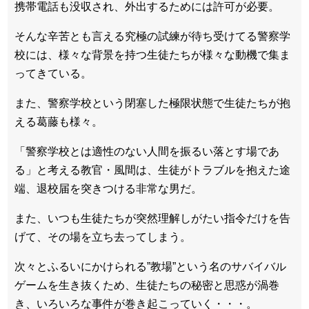
携帯電話も没収され、外出するためには許可が必要。
そんな辛苦とも言える究極の試練が待ち受けてる警察学
校には、様々な背景を持つ生徒たちが様々な動機で集ま
ってきている。
また、警察学校という閉塞した極限状態で生徒たちが抱
える葛藤も様々。
「警察学校とは適性のない人間を振るい落とす場であ
る」と考える教官・風間は、生徒がトラブルを抱えた途
端、退校届を突きつける非常な男だ。
また、いつも生徒たちが突然理解しがたい指令だけを告
げて、その場を立ち去ってしまう。
次々とふるいにかけられる”教場”という名のサバイバル
ゲームを生き抜くため、生徒たちの秘密と思惑が渦巻
き、いろいろな事件が巻き起こっていく・・・。