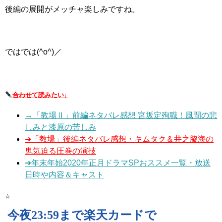
後編の展開がメッチャ楽しみですね。
ではでは(^o^)／
合わせて読みたい↓
→「教場Ⅱ」前編ネタバレ感想 宮坂定殉職！風間の悲
しみと漆原の苦しみ
➜「教場」後編ネタバレ感想・キムタク＆井之脇海の
鬼気迫る圧巻の演技
➜年末年始2020年正月ドラマSPおススメ一覧・放送
日時や内容＆キャスト
☆