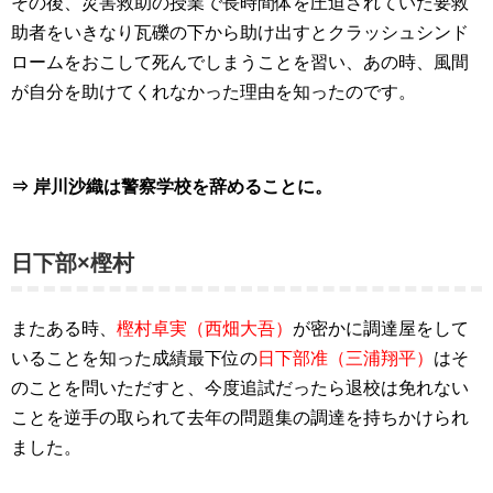
その後、災害救助の授業で長時間体を圧迫されていた要救
助者をいきなり瓦礫の下から助け出すとクラッシュシンド
ロームをおこして死んでしまうことを習い、あの時、風間
が自分を助けてくれなかった理由を知ったのです。
⇒ 岸川沙織は警察学校を辞めることに。
日下部×樫村
またある時、
樫村卓実（西畑大吾）
が密かに調達屋をして
いることを知った成績最下位の
日下部准（三浦翔平）
は
そ
のことを問いただすと、今度追試だったら退校は免れない
ことを逆手の取られて去年の問題集の調達を持ちかけられ
ました。