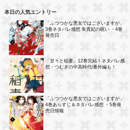
本日の人気エントリー
「ふつつかな悪女ではございますが」
3巻ネタバレ感想 朱貴妃の呪い ・4巻
発売日
「甘々と稲妻」12巻完結！ネタバレ感
想・つむぎの中高時代/番外編も！
「ふつつかな悪女ではございますが」
4巻あらすじ＆ネタバレ感想 ・5巻発
売日情報