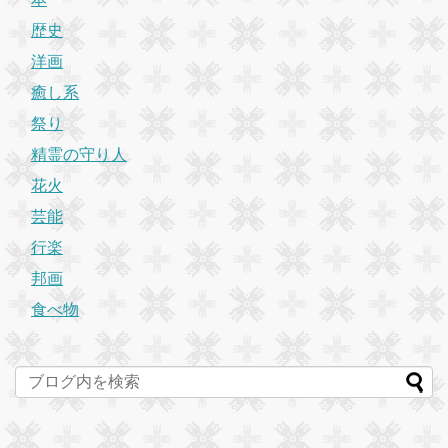
歴史
洋画
癒し系
祭り
精霊の守り人
花火
芸能
行楽
邦画
食べ物