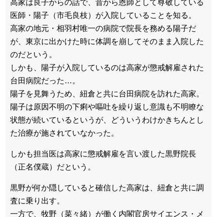
高家は良子からの話で、昔から恩師として尊敬している
医師・陽子（市毛良枝）が入院していることを知る。
高家の地元・相羽村唯一の病院で院長を務める陽子だ
が、東京に出かけた時に体調を崩してそのまま入院した
のだという。
しかも、陽子が入院しているのは高家が懲戒解雇された
台田病院だった…。
陽子を見舞うため、紐倉と共に台田病院を訪れた高家。
陽子は原因不明の下痢や嘔吐を繰り返し意識も不明瞭な
状態が続いているというが、どういうわけかきちんとし
た治療が施されていなかった。
しかも担当医は高家に懲戒解雇を言い渡した黒野院長
（正名僕蔵）だという。
黒野が何か隠していると確信した高家は、紐倉と共に調
査に乗り出す。
一方で、牧野（菜々緒）が働く内閣官房サイエンス・メ