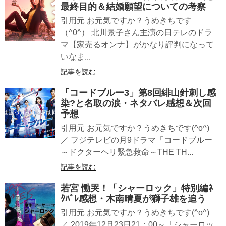
最終目的＆結婚願望についての考察
引用元 お元気ですか？うめきちです
（^0^） 北川景子さん主演の日テレのドラ
マ【家売るオンナ】がかなり評判になって
いなま...
記事を読む
「コードブルー3」第8回緋山針刺し感
染?と名取の涙・ネタバレ感想＆次回
予想
引用元 お元気ですか？うめきちです(^o^)
／ フジテレビの月9ドラマ「コードブルー
～ドクターヘリ緊急救命～THE TH...
記事を読む
若宮 慟哭！「シャーロック」特別編ﾈ
ﾀﾊﾞﾚ感想・木南晴夏が獅子雄を追う
引用元 お元気ですか？うめきちです(^o^)
／ 2019年12月23日21：00～「シャーロッ