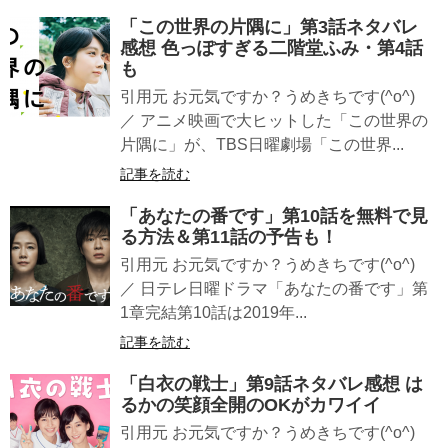
「この世界の片隅に」第3話ネタバレ
感想 色っぽすぎる二階堂ふみ・第4話
も
引用元 お元気ですか？うめきちです(^o^)
／ アニメ映画で大ヒットした「この世界の
片隅に」が、TBS日曜劇場「この世界...
記事を読む
「あなたの番です」第10話を無料で見
る方法＆第11話の予告も！
引用元 お元気ですか？うめきちです(^o^)
／ 日テレ日曜ドラマ「あなたの番です」第
1章完結第10話は2019年...
記事を読む
「白衣の戦士」第9話ネタバレ感想 は
るかの笑顔全開のOKがカワイイ
引用元 お元気ですか？うめきちです(^o^)