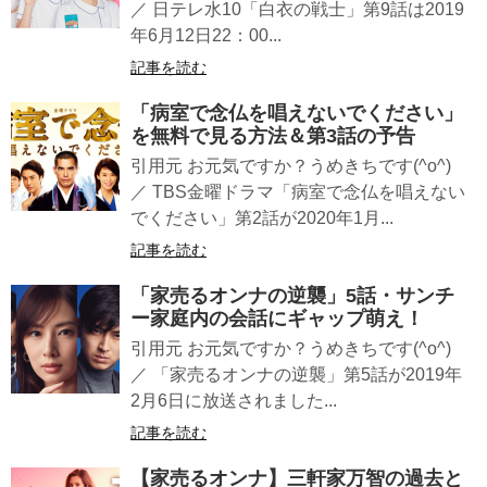
／ 日テレ水10「白衣の戦士」第9話は2019
年6月12日22：00...
記事を読む
「病室で念仏を唱えないでください」
を無料で見る方法＆第3話の予告
引用元 お元気ですか？うめきちです(^o^)
／ TBS金曜ドラマ「病室で念仏を唱えない
でください」第2話が2020年1月...
記事を読む
「家売るオンナの逆襲」5話・サンチ
ー家庭内の会話にギャップ萌え！
引用元 お元気ですか？うめきちです(^o^)
／ 「家売るオンナの逆襲」第5話が2019年
2月6日に放送されました...
記事を読む
【家売るオンナ】三軒家万智の過去と