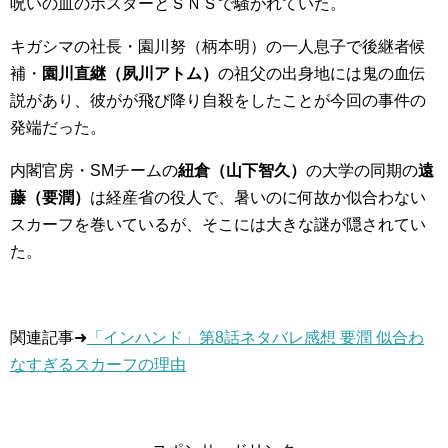
呪いの血のポスターとＳＮＳで騒がれていた。
キガシマの社長・園川努（柄本明）の一人息子で後継者候
補・
園川直継（
夙川アトム
）
の祖父の出身地には鬼の血伝
説があり
、彼が
が飛び降り自殺をしたことが今回の事件の
発端だった。
内閣官房・SMチームの
紐倉（山下智久）
の大学の同期の
遠
藤（要潤）
は経産省の役人で、暑いのに何故か似合わない
スカーフを巻いているが、そこには大きな謎が隠されてい
た。
関連記事➜
「インハンド」第8話ネタバレ感想 要潤 似合わ
なすぎるスカーフの理由