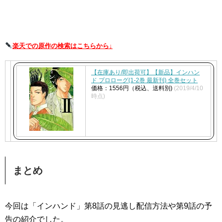
楽天での
原作の
検索はこちらから↓
【在庫あり/即出荷可】【新品】インハン
ド プロローグ(1-2巻 最新刊) 全巻セット
価格：1556円（税込、送料別)
(2019/4/10
時点)
まとめ
今回は「インハンド」第8話の見逃し配信方法や第9話の予
告の紹介でした。