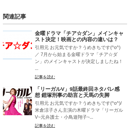
関連記事
金曜ドラマ「チア☆ダン」メインキャ
スト決定！映画との内容の違いは？
引用元 お元気ですか？うめきちです(^o^)
／ 7月から始まる金曜ドラマ「チア☆ダ
ン」のメインキャストが決定しましたね！
...
記事を読む
「リーガルV」9話最終回ネタバレ感
想 鎧塚刑事の助言と天馬の失脚
引用元 お元気ですか？うめきちです(^o^)/
米倉涼子さん主演の木曜ドラマ「リーガル
V~元弁護士・小鳥遊翔子~...
記事を読む