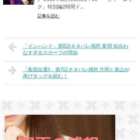
ク」特別編2時間ド...
記事を読む
「インハンド」第8話ネタバレ感想 要潤 似合わ
なすぎるスカーフの理由
「集団左遷!!」第7話ネタバレ感想 片岡と真山が
再びタッグを組む！