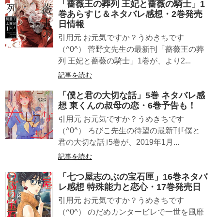
「薔薇王の葬列 王妃と薔薇の騎士」1
巻あらすじ＆ネタバレ感想・2巻発売
日情報
引用元 お元気ですか？うめきちです
（^0^） 菅野文先生の最新刊「薔薇王の葬
列 王妃と薔薇の騎士」1巻が、より2...
記事を読む
「僕と君の大切な話」5巻 ネタバレ感
想 東くんの叔母の恋・6巻予告も！
引用元 お元気ですか？うめきちです
（^0^） ろびこ先生の待望の最新刊｢僕と
君の大切な話｣5巻が、2019年1月...
記事を読む
「七つ屋志のぶの宝石匣」16巻ネタバ
レ感想 特殊能力と恋心・17巻発売日
引用元 お元気ですか？うめきちです
（^0^） のだめカンタービレで一世を風靡