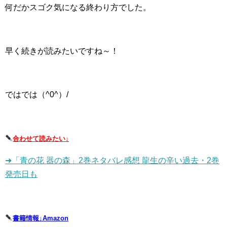
何だかスゴク気になる終わり方でした。
早く続きが読みたいですね～！
ではでは（^0^）/
合わせて読みたい↓
➜「青の花 器の森」2巻ネタバレ感想 龍生の辛い過去・2巻
発売日も
書籍情報↓Amazon