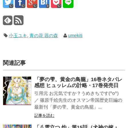
0
小玉ユキ
,
青の花 器の森
umekiti
関連記事
「夢の雫、黄金の鳥籠」16巻ネタバレ
感想 ヒュッレムの計略・17巻発売日
引用元 お元気ですか？うめきちです(^o^)
／ 篠原千絵先生のオスマン帝国歴史巨編の
最新刊「夢の雫、黄金の鳥籠」...
記事を読む
「八雲立つ 灼」第15話（犬神の嫁・