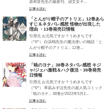
原和音先生の最新刊、頑丈女子...
記事を読む
「とんがり帽子のアトリエ」12巻あら
すじ＆ネタバレ感想 怪物が出現した
理由 ・13巻発売日情報
引用元 お元気ですか？うめきちです
（^0^） 白浜鴎先生の魔法使いの物語「と
んがり帽子のアトリエ」12巻...
記事を読む
「暁のヨナ」38巻ネタバレ感想 キジ
ャ/ジェハ激戦＆ハク復活・39巻発売
日情報
引用元 お元気ですか？うめきちです
（^0^） 草凪みずほ先生の超人気コミック
「暁のヨナ」38巻が2022年5月2...
記事を読む