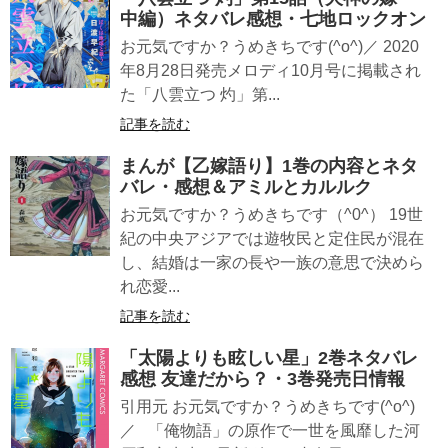
中編）ネタバレ感想・七地ロックオン
お元気ですか？うめきちです(^o^)／ 2020
年8月28日発売メロディ10月号に掲載され
た「八雲立つ 灼」第...
記事を読む
まんが【乙嫁語り】1巻の内容とネタ
バレ・感想＆アミルとカルルク
お元気ですか？うめきちです（^0^） 19世
紀の中央アジアでは遊牧民と定住民が混在
し、結婚は一家の長や一族の意思で決めら
れ恋愛...
記事を読む
「太陽よりも眩しい星」2巻ネタバレ
感想 友達だから？・3巻発売日情報
引用元 お元気ですか？うめきちです(^o^)
／ 「俺物語」の原作で一世を風靡した河