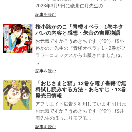
2023年3月9日に磯見仁月先生の...
記事を読む
桜小路かのこ「青楼オペラ」1巻ネタ
バレの内容と感想・朱音の吉原物語
お元気ですか？うめきちです（^0^） 桜小
路かのこ先生の『青楼オペラ』1・2巻がフ
ラワーコミックスから出版されましたね。
...
記事を読む
「おじさまと猫」12巻を電子書籍で無
料試し読みする方法・あらすじ・13巻
発売日情報
アフリエイト広告を利用しています 引用元
お元気ですか？うめきちです（^0^） 桜井
海先生のほっこりモフモ...
記事を読む