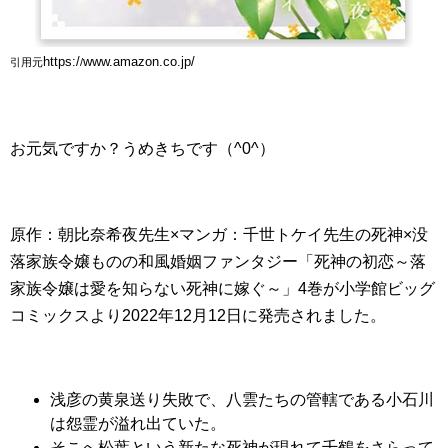
https:/
www.amazon.co.jp/
引用元
/
お元気ですか？うめきちです（^0^）
原作：朝比奈希夜先生×マンガ：千世トケイ先生の死神×没
落家族令嬢ものの和風婚姻ファンタジー「死神の初恋～落
家族令嬢は愛を知らない死神に嫁ぐ～」4巻が小学館ビッグ
コミックスより2022年12月12日に発売されました。
浅彦の黄泉送り失敗で、八雲たちの管轄である小石川
は怨霊が溢れ出ていた。
そこへ松葉という新たな死神が現れて千鶴をさらって