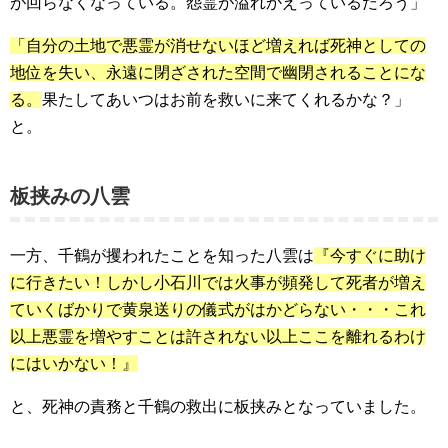
が回らなくなっている。怨霊が溢れかえっているだろう」
「自分の土地で悪霊が消せないほど増えれば死神としての
地位を失い、永遠に閉ざされた空間で幽閉されることにな
る。
果たしてあいつはお前を救いに来てくれるかな？」
と。
板挟みの八雲
一方、千鶴が攫われたことを知った八雲は
『今すぐに助け
に行きたい！しかし小石川では火事が頻発して死者が増え
ていくばかりで黄泉送りの儀式がはかどらない・・・これ
以上悪霊を増やすことは許されない以上ここを離れるわけ
にはいかない！』
と、死神の責務と千鶴の救出に板挟みとなっていました。