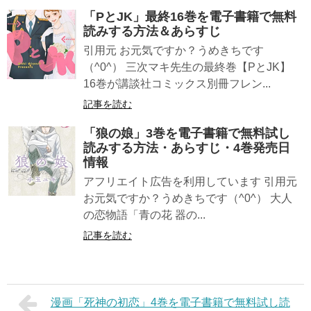
「PとJK」最終16巻を電子書籍で無料
読みする方法＆あらすじ
引用元 お元気ですか？うめきちです
（^0^） 三次マキ先生の最終巻【PとJK】
16巻が講談社コミックス別冊フレン...
記事を読む
「狼の娘」3巻を電子書籍で無料試し
読みする方法・あらすじ・4巻発売日
情報
アフリエイト広告を利用しています 引用元
お元気ですか？うめきちです（^0^） 大人
の恋物語「青の花 器の...
記事を読む
漫画「死神の初恋」4巻を電子書籍で無料試し読