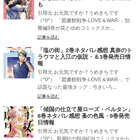
も
引用元 お元気ですか？うめきちです
（^0^） 「図書館戦争-LOVE＆WAR-」別
冊編9巻が花とゆめコミックスか...
記事を読む
「塩の街」2巻ネタバレ感想 真奈のト
ラウマと入江の仮説・＆3巻発売日情
報
引用元 お元気ですか？うめきちです
（^0^） 「図書館戦争-LOVE＆WAR-」で
話題なった最強タッグ：弓きいろ...
記事を読む
「傾国の仕立て屋ローズ・ベルタン」
8巻ネタバレ感想 蚤の色風・9巻発売
日情報
引用元 お元気ですか？うめきちです
（^0^） 新潮社のBUNCHコミックスから