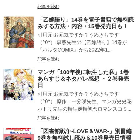
記事を読む
「乙嫁語り」14巻を電子書籍で無料読
みする方法・内容・15巻発売日も！
引用元 お元気ですか？うめきちです
（^0^） 森薫先生の【乙嫁語り】14巻が
『ハルタCOMIX』から2022年1...
記事を読む
マンガ「100年後に転生した私」1巻
あらすじ＆ネタバレ感想 ・２巻発売
日
引用元 お元気ですか？うめきちです
（^0^） 原作：一分咲先生、マンガ史史花
ハトリ先生の転生逆転初恋ロマンスコミ...
記事を読む
「図書館戦争-LOVE＆WAR-」別冊編
9巻を無料試し読み＆10巻発売日情報