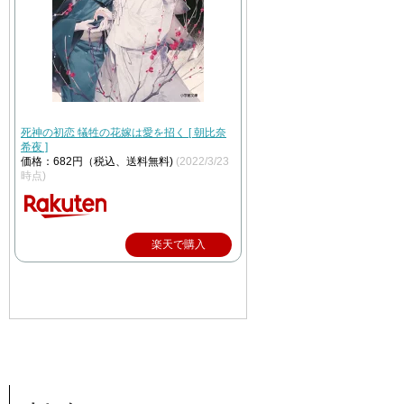
死神の初恋 犠牲の花嫁は愛を招く [ 朝比奈
希夜 ]
価格：682円（税込、送料無料)
(2022/3/23
時点)
楽天で購入