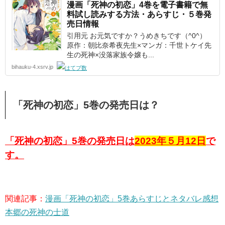
漫画「死神の初恋」4巻を電子書籍で無
料試し読みする方法・あらすじ・５巻発
売日情報
引用元 お元気ですか？うめきちです（^0^）
原作：朝比奈希夜先生×マンガ：千世トケイ先
生の死神×没落家族令嬢も...
bihauku-4.xsrv.jp
「死神の初恋」5巻の発売日は？
「死神の初恋」5巻の発売日は
2023年５月12日
で
す。
関連記事：
漫画「死神の初恋」5巻あらすじとネタバレ感想
本郷の死神の士道