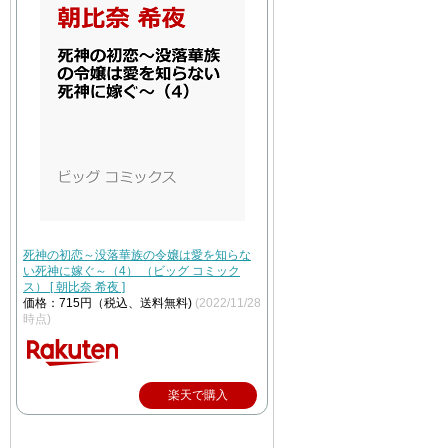
死神の初恋～没落華族の令嬢は愛を知らな
い死神に嫁ぐ～（4） （ビッグ コミック
ス） [ 朝比奈 希夜 ]
価格：715円（税込、送料無料)
(2022/11/28
時点)
楽天で購入