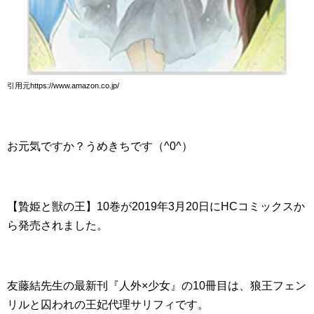
引用元https://www.amazon.co.jp/
お元気ですか？うめきちです（^0^）
【贄姫と獣の王】10巻が2019年3月20日にHCコミックスか
ら発売されました。
友藤結先生の最新刊『人外×少女』の10冊目は、狼王フェン
リルと囚われの王妃代理サリフィです。