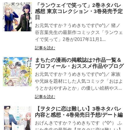
「ランウェイで笑って」2巻ネタバレ
感想 東京コレクション・3巻発売予定
日
お元気ですか？うめきちです(^o^)／ 猪ノ
谷言葉先生の最新作コミックス「ランウェ
イで笑って」2巻が2017年11月1...
記事を読む
まちたの漫画の掲載誌は?作品一覧＆
プロフィール・おススメ作品やブログ
お元気ですか？うめきちです(^o^)／ 家族
や兄妹を題材にした人気コミック「おはよ
うとかおやすみとか」の優しい絵柄やス...
記事を読む
【ヲタクに恋は難しい】3巻ネタバレ
内容と感想・4巻発売日予想/デート編
おげんきですか？うめきちです（^0^） ふ
じた先生の最新作【ヲタクに恋は難しい】