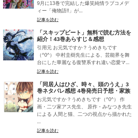
9月に13巻で完結した爆笑純情ラブコメデ
ィー「俺物語!!」が...
記事を読む
「スキップビート」無料で読む方法を
紹介！43巻あらすじ＆感想
引用元 お元気ですか？うめきちです
（^0^） 中村圭樹先生による、芸能界を舞
台にした華麗なる復讐系すれ違い恋愛マ...
記事を読む
「同居人はひざ、時々、頭のうえ」3
巻ネタバレ感想 4巻発売日予想・家族
お元気ですか？うめきちです（^0^） 作
画・二ツ家アス先生、 原作・みなつき先生
による 人間と猫、二つの視点から描かれた
...
記事を読む