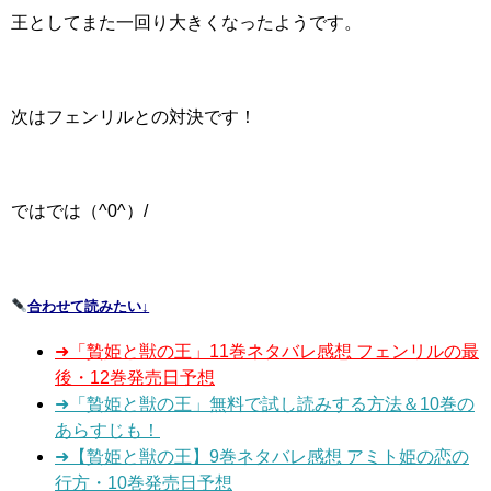
王としてまた一回り大きくなったようです。
次はフェンリルとの対決です！
ではでは（^0^）/
合わせて読みたい↓
➜「贄姫と獣の王」11巻ネタバレ感想 フェンリルの最
後・12巻発売日予想
➜「贄姫と獣の王」無料で試し読みする方法＆10巻の
あらすじも！
➜【贄姫と獣の王】9巻ネタバレ感想 アミト姫の恋の
行方・10巻発売日予想