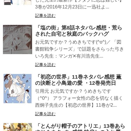
3巻が2016年12月23日に一迅社よ...
記事を読む
「塩の街」第8話ネタバレ感想・荒ら
された自宅と秋庭のバックハグ
お元気ですか？うめきちです(^o^)／ 「図
書館戦争シリーズ」で話題をさらった弓き
いろ先生：マンガ✕有川浩先生...
記事を読む
「初恋の世界」11巻ネタバレ感想 薫
の決断と小鳥遊の愛 ・12巻発売日
引用元 お元気ですか？うめきちです
（^0^） アラフォー女性の恋を切なく描く
西炯子先生の【初恋の世界】11巻が2...
記事を読む
「とんがり帽子のアトリエ」13巻あら