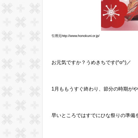
引用元http://www.honokuni.or.jp/
お元気ですか？うめきちです(^o^)／
1月ももうすぐ終わり、節分の時期が
早いところではすでにひな祭りの準備