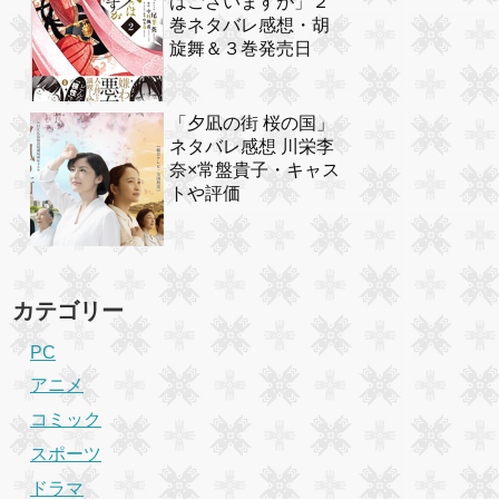
はございますが」２
巻ネタバレ感想・胡
旋舞＆３巻発売日
「夕凪の街 桜の国」
ネタバレ感想 川栄李
奈×常盤貴子・キャス
トや評価
カテゴリー
PC
アニメ
コミック
スポーツ
ドラマ