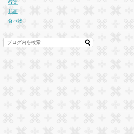
行楽
邦画
食べ物