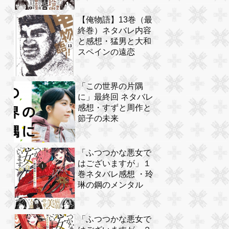
【俺物語】13巻（最
終巻）ネタバレ内容
と感想・猛男と大和
スペインの遠恋
「この世界の片隅
に」最終回 ネタバレ
感想・すずと周作と
節子の未来
「ふつつかな悪女で
はございますが」１
巻ネタバレ感想 ・玲
琳の鋼のメンタル
「ふつつかな悪女で