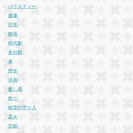
バラエティー
健康
日常
映画
時代劇
未分類
本
歴史
洋画
癒し系
祭り
精霊の守り人
花火
芸能