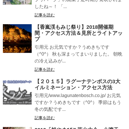
したね～！ 「...
記事を読む
【香嵐渓もみじ祭り】2018開催期
間・アクセス方法＆見所とライトアッ
プ
引用元 お元気ですか？うめきちです
（^0^） 秋も深まってまいりました。 朝晩
の冷え込みが...
記事を読む
【２０１５】ラグーナテンボスの3大
イルミネーション・アクセス方法
引用元/www.lagunatenbosch.co.jp/ お元気
ですか？うめきちです（^0^） 季節はもう
冬の気配です...
記事を読む