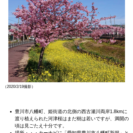
（2020/2/19撮影）
豊川市八幡町、姫街道の北側の西古瀬川両岸1.8kmに
渡り植えられた河津桜はまだ樹は若いですが、満開の
頃は見ごたえ十分です。
場所・・・カーナビに「愛知県豊川市八幡町新堀」と