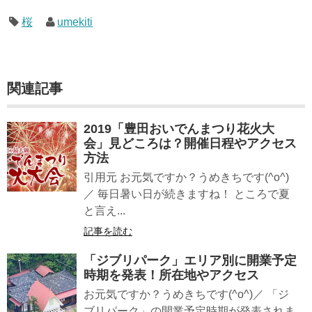
桜
umekiti
関連記事
2019「豊田おいでんまつり花火大
会」見どころは？開催日程やアクセス
方法
引用元 お元気ですか？うめきちです(^o^)
／ 毎日暑い日が続きますね！ ところで夏
と言え...
記事を読む
「ジブリパーク」エリア別に開業予定
時期を発表！所在地やアクセス
お元気ですか？うめきちです(^o^)／ 「ジ
ブリパーク」の開業予定時期が発表されま