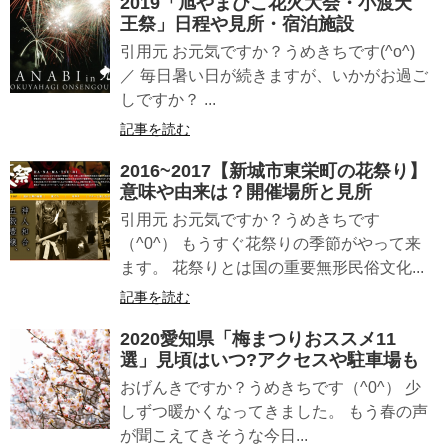
2019「旭やまびこ花火大会・小渡天
王祭」日程や見所・宿泊施設
引用元 お元気ですか？うめきちです(^o^)
／ 毎日暑い日が続きますが、いかがお過ご
しですか？ ...
記事を読む
2016~2017【新城市東栄町の花祭り】
意味や由来は？開催場所と見所
引用元 お元気ですか？うめきちです
（^0^） もうすぐ花祭りの季節がやって来
ます。 花祭りとは国の重要無形民俗文化...
記事を読む
2020愛知県「梅まつりおススメ11
選」見頃はいつ?アクセスや駐車場も
おげんきですか？うめきちです（^0^） 少
しずつ暖かくなってきました。 もう春の声
が聞こえてきそうな今日...