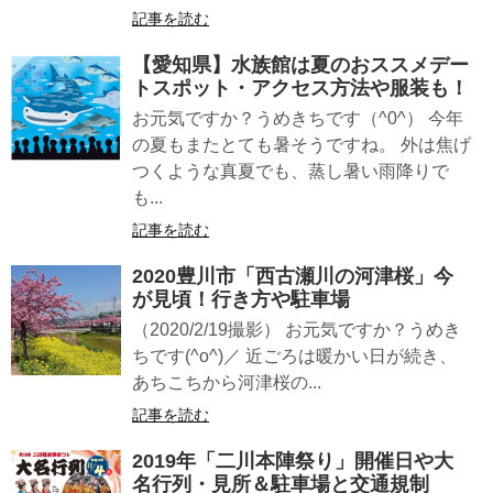
記事を読む
【愛知県】水族館は夏のおススメデー
トスポット・アクセス方法や服装も！
お元気ですか？うめきちです（^0^） 今年
の夏もまたとても暑そうですね。 外は焦げ
つくような真夏でも、蒸し暑い雨降りで
も...
記事を読む
2020豊川市「西古瀬川の河津桜」今
が見頃！行き方や駐車場
（2020/2/19撮影） お元気ですか？うめき
ちです(^o^)／ 近ごろは暖かい日が続き、
あちこちから河津桜の...
記事を読む
2019年「二川本陣祭り」開催日や大
名行列・見所＆駐車場と交通規制