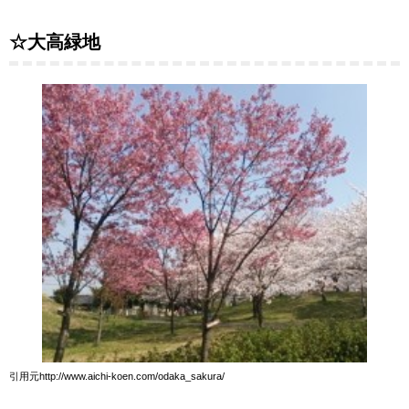
☆大高緑地
引用元http://www.aichi-koen.com/odaka_sakura/