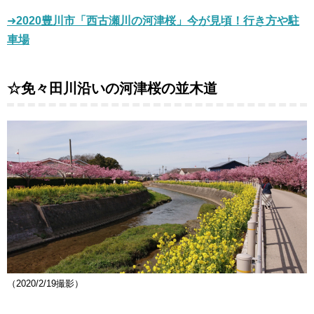
➜
2020豊川市「西古瀬川の河津桜」今が見頃！行き方や駐
車場
☆免々田川沿いの河津桜の並木道
（2020/2/19撮影）