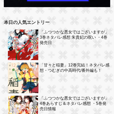
本日の人気エントリー
「ふつつかな悪女ではございますが」
3巻ネタバレ感想 朱貴妃の呪い ・4巻
発売日
「甘々と稲妻」12巻完結！ネタバレ感
想・つむぎの中高時代/番外編も！
「ふつつかな悪女ではございますが」
4巻あらすじ＆ネタバレ感想 ・5巻発
売日情報