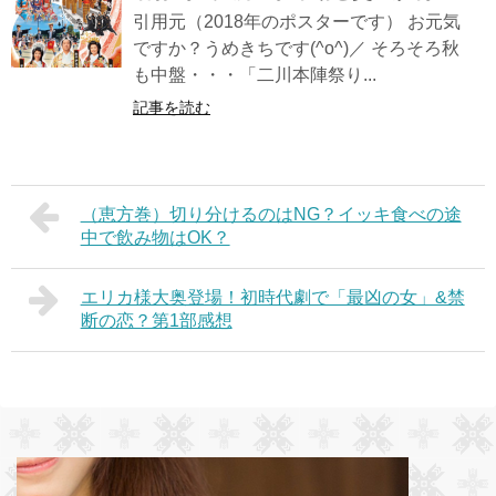
引用元（2018年のポスターです） お元気
ですか？うめきちです(^o^)／ そろそろ秋
も中盤・・・「二川本陣祭り...
記事を読む
（恵方巻）切り分けるのはNG？イッキ食べの途
中で飲み物はOK？
エリカ様大奥登場！初時代劇で「最凶の女」&禁
断の恋？第1部感想