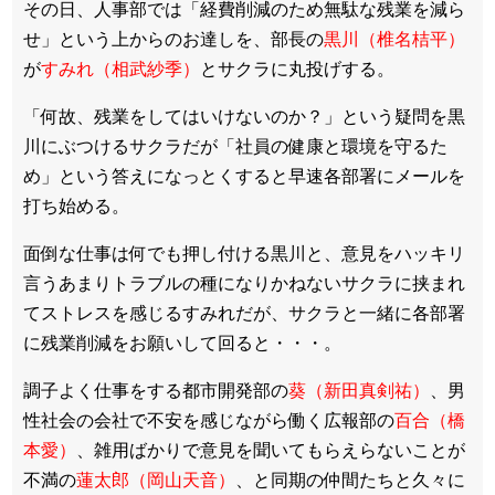
その日、人事部では「経費削減のため無駄な残業を減ら
せ」という上からのお達しを、部長の
黒川（椎名桔平）
が
すみれ（相武紗季）
とサクラに丸投げする。
「何故、残業をしてはいけないのか？」という疑問を黒
川にぶつけるサクラだが「社員の健康と環境を守るた
め」という答えになっとくすると早速各部署にメールを
打ち始める。
面倒な仕事は何でも押し付ける黒川と、意見をハッキリ
言うあまりトラブルの種になりかねないサクラに挟まれ
てストレスを感じるすみれだが、サクラと一緒に各部署
に残業削減をお願いして回ると・・・。
調子よく仕事をする都市開発部の
葵（新田真剣祐）
、男
性社会の会社で不安を感じながら働く広報部の
百合（橋
本愛）
、雑用ばかりで意見を聞いてもらえらないことが
不満の
蓮太郎（岡山天音）
、と同期の仲間たちと久々に