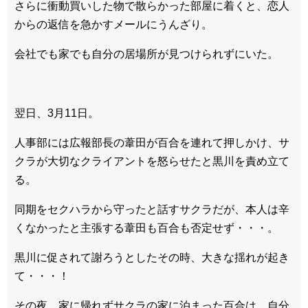
さらに衝動買いした物で散らかった部屋に着くと、恋人
からの返信を急かすメールにうんざり。
会社でも家でも自分の居場所が見つけられずにいた。
翌日、3月11日。
人事部には広報部長の葦田が百合を連れて押しかけ、サ
クラが大切なクライアントを怒らせたと黒川を責め立て
る。
同期をセクハラから守ったと話すサクラだが、本人は辛
くなかったと主張する葦田も百合も否定せず・・・。
黒川に促されて謝ろうとしたその時、大きな揺れが起き
て・・・！
その夜、家に帰れずサクラの家に泊まった百合は、自分