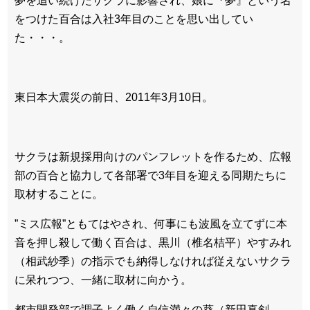
夢を追い続けたサクラに影響され、娘に『夢』という名
をつけた百合は入社3年目のことを思い出してい
た・・・。
東日本大震災の前日、2011年3月10日。
サクラは新規採用向けのパンフレットを作るため、広報
部の百合と協力して各部署で3年目を迎える同期たちに
取材することに。
”ミス広報”ともてはやされ、何事にも波風を立てずに本
音を押し殺して働く百合は、黒川（椎名桔平）やすみれ
（相武紗季）の指示でも納得しなければ従えないサクラ
に呆れつつ、一緒に取材に向かう。
都市開発部で調子よく働く自信満々の葵（新田真剣