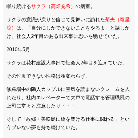
眠り続ける
サクラ（高畑充希）
の病室。
サクラの意識が戻りと信じて見舞いに訪れた
菊夫（竜星
涼）
は、「自分にしかできないことをやるよ」と話しか
け、社会人2年目のある出来事に思いを馳せていた。
2010年5月
サクラは花村建設人事部で社会人2年目を迎えていた。
その忖度できない性格は相変わらず。
修羅場中の隣人カップルに空気を読まないクレームを入
れたり、社内エレベーターで大声で電話する管理職風の
上司に堂々と注意したり・・・。
そして「故郷・美咲島に橋を架ける仕事に関わる」とい
うブレない夢も持ち続けていた。