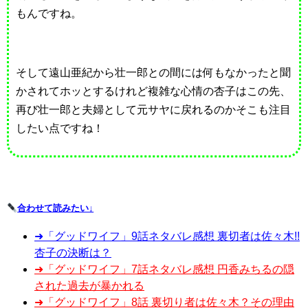
もんですね。
そして遠山亜紀から壮一郎との間には何もなかったと聞
かされてホッとするけれど複雑な心情の杏子はこの先、
再び壮一郎と夫婦として元サヤに戻れるのかそこも注目
したい点ですね！
合わせて読みたい↓
➜「グッドワイフ」9話ネタバレ感想 裏切者は佐々木!!
杏子の決断は？
➜「グッドワイフ」7話ネタバレ感想 円香みちるの隠
された過去が暴かれる
➜
「グッドワイフ」8話 裏切り者は佐々木？その理由