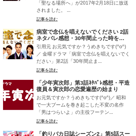
「聖なる場所へ」が2017年2月18日に放送
されました。 ...
記事を読む
病室で念仏を唱えないでください 2話
ネタバレ感想・30年間止った時を…
引用元 お元気ですか？うめきちです(^o^)
／ 金曜ドラマ「病室で念仏を唱えないでく
ださい」第2話「30年間止ま...
記事を読む
「少年寅次郎」第3話ﾈﾀﾊﾞﾚ感想・平造
復員＆寅次郎の恋愛遍歴の始まり
お元気ですか？うめきちです(^o^)／ 昭和
で一大ブームを巻き起こした不変の名作
「男はつらいよ」の主役フーテン...
記事を読む
「釣りバカ日誌シーズン2」第5話スー