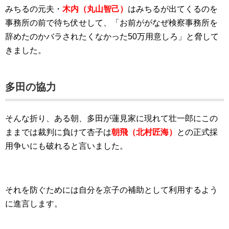
みちるの元夫・
木内（丸山智己）
はみちるが出てくるのを
事務所の前で待ち伏せして、「お前ががなぜ検察事務所を
辞めたのかバラされたくなかった50万用意しろ」と脅して
きました。
多田の協力
そんな折り、ある朝、多田が蓮見家に現れて壮一郎にこの
ままでは裁判に負けて杏子は
朝飛（北村匠海）
との正式採
用争いにも破れると言いました。
それを防ぐためには自分を京子の補助として利用するよう
に進言します。