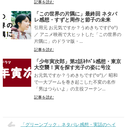
記事を読む
「この世界の片隅に」最終回 ネタバ
レ感想・すずと周作と節子の未来
引用元 お元気ですか？うめきちです(^o^)
／ アニメ映画で大ヒットした「この世界の
片隅に」のドラマ版・...
記事を読む
「少年寅次郎」第2話ﾈﾀﾊﾞﾚ感想・東京
大空襲！寅を探す光子の姿に号泣
お元気ですか？うめきちです(^o^)／ 昭和
で一大ブームを巻き起こした不変の名作
「男はつらいよ」の主役フーテン...
記事を読む
「グリーンブック」ネタバレ感想・実話のヘイ