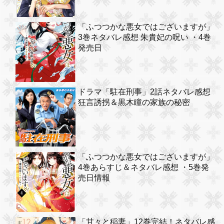
「ふつつかな悪女ではございますが」
3巻ネタバレ感想 朱貴妃の呪い ・4巻
発売日
ドラマ「駐在刑事」2話ネタバレ感想
狂言誘拐＆黒木瞳の家族の秘密
「ふつつかな悪女ではございますが」
4巻あらすじ＆ネタバレ感想 ・5巻発
売日情報
「甘々と稲妻」12巻完結！ネタバレ感