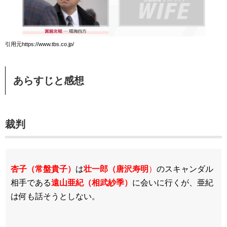
引用元https://www.tbs.co.jp/
あらすじと感想
裁判
杏子（常盤貴子）
は
壮一郎（唐沢寿明
）
のスキャンダル
相手である
遠山亜紀（相武紗季）
に会いに行くが、亜紀
は何も話そうとしない。