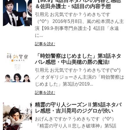
【99.9】4話目ネタバレの内容と感想
＆佐田弁護士・5話目の内容予想
引用元 お元気ですか？うめきちです
（^0^） 2016年5月8日、嵐の松本潤さん主
演【99.9-刑事専門弁護士-】4話目「永遠
に...
記事を読む
「時効警察はじめました」第3話ネタ
バレ感想・中山美穂の唇の魔法!
引用元 お元気ですか？うめきちです(^o^)
／ オダギリジョーさん主演の「時効警察は
じめました」第3話が2019...
記事を読む
精霊の守り人シーズンⅡ第5話ネタバ
レ感想・吉川晃司のジグロが渋い
おげんきですか？うめきちです（^0^）
『精霊の守り人Ⅱ悲しき破壊神』第5話