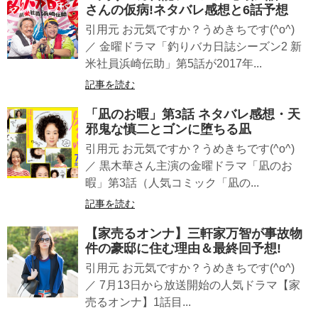
さんの仮病!ネタバレ感想と6話予想
引用元 お元気ですか？うめきちです(^o^)
／ 金曜ドラマ「釣りバカ日誌シーズン2 新
米社員浜崎伝助」第5話が2017年...
記事を読む
「凪のお暇」第3話 ネタバレ感想・天
邪鬼な慎二とゴンに堕ちる凪
引用元 お元気ですか？うめきちです(^o^)
／ 黒木華さん主演の金曜ドラマ「凪のお
暇」第3話（人気コミック「凪の...
記事を読む
【家売るオンナ】三軒家万智が事故物
件の豪邸に住む理由＆最終回予想!
引用元 お元気ですか？うめきちです(^o^)
／ 7月13日から放送開始の人気ドラマ【家
売るオンナ】1話目...