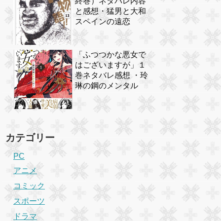
終巻）ネタバレ内容
と感想・猛男と大和
スペインの遠恋
「ふつつかな悪女で
はございますが」１
巻ネタバレ感想 ・玲
琳の鋼のメンタル
カテゴリー
PC
アニメ
コミック
スポーツ
ドラマ