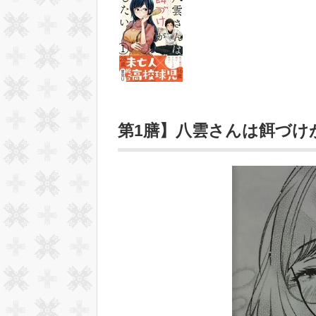
第1膳】八雲さんは餌づけ