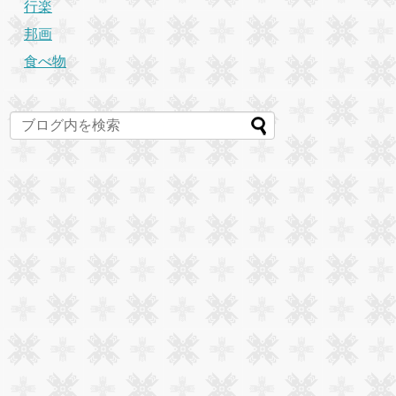
行楽
邦画
食べ物