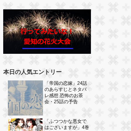
本日の人気エントリー
「帝国の恋嫁」24話
のあらすじとネタバ
レ感想 恐怖のお茶
会・25話の予告
「ふつつかな悪女で
はございますが」4巻