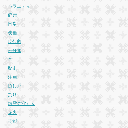
バラエティー
健康
日常
映画
時代劇
未分類
本
歴史
洋画
癒し系
祭り
精霊の守り人
花火
芸能