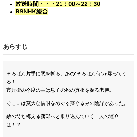
放送時間・・・21：00～22：30
BSNHK総合
あらすじ
そろばん片手に悪を斬る、あの“そろばん侍”が帰ってく
る！
市兵衛の今度の主は息子の死の真相を探る老侍。
そこには莫大な借財をめぐる藩ぐるみの陰謀があった。
敵の待ち構える藩邸へと乗り込んでいく二人の運命
は！？