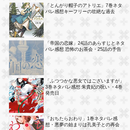
「とんがり帽子のアトリエ」7巻ネタ
バレ感想キーフリーの壮絶な過去
「帝国の恋嫁」24話のあらすじとネタ
バレ感想 恐怖のお茶会・25話の予告
「ふつつかな悪女ではございますが」
3巻ネタバレ感想 朱貴妃の呪い ・4巻
発売日
「おちたらおわり」1巻ネタバレ感
想・悪夢の始まりは孔美子との再会