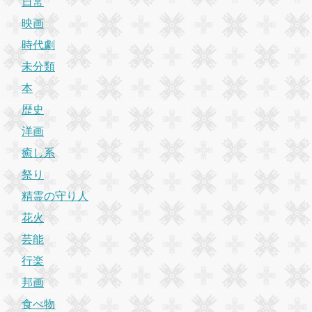
日常
映画
時代劇
未分類
本
歴史
洋画
癒し系
祭り
精霊の守り人
花火
芸能
行楽
邦画
食べ物