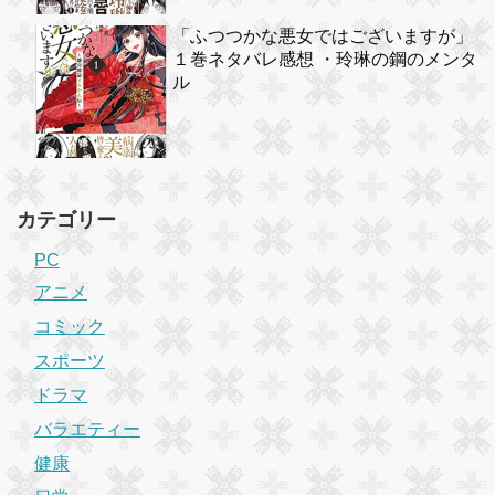
「ふつつかな悪女ではございますが」
１巻ネタバレ感想 ・玲琳の鋼のメンタ
ル
カテゴリー
PC
アニメ
コミック
スポーツ
ドラマ
バラエティー
健康