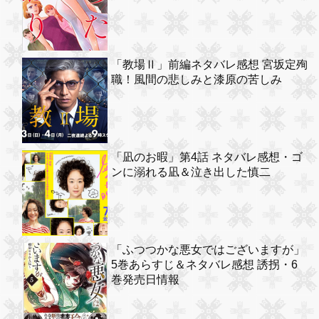
「教場Ⅱ」前編ネタバレ感想 宮坂定殉
職！風間の悲しみと漆原の苦しみ
「凪のお暇」第4話 ネタバレ感想・ゴ
ンに溺れる凪＆泣き出した慎二
「ふつつかな悪女ではございますが」
5巻あらすじ＆ネタバレ感想 誘拐・6
巻発売日情報