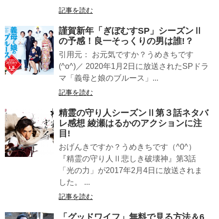
記事を読む
謹賀新年「ぎぼむすSP」シーズンⅡ
の予感！良一そっくりの男は誰!？
引用元： お元気ですか？うめきちです
(^o^)／ 2020年1月2日に放送されたSPドラ
マ「義母と娘のブルース」...
記事を読む
精霊の守り人シーズンⅡ第３話ネタバ
レ感想 綾瀬はるかのアクションに注
目!
おげんきですか？うめきちです（^0^）
『精霊の守り人Ⅱ悲しき破壊神』第3話
「光の力」が2017年2月4日に放送されま
した。 ...
記事を読む
「グッドワイフ」無料で見る方法＆6