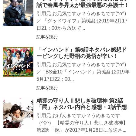
話で春風亭昇太が最強最悪の弁護士！
引用元 お元気ですか？うめきちです(^o^)
／ 「グッドワイフ」第6話は2019年2月17
日21：00から放送で...
記事を読む
「インハンド」第6話ネタバレ感想ド
ーピングした野桐の覚悟が辛い！
引用元 お元気ですか？うめきちです(^o^)
／ TBS金10「インハンド」第6話は2019年
5月17日22：00...
記事を読む
精霊の守り人Ⅱ悲しき破壊神 第2話
「罠」ネタバレ内容と感想・3話予想
引用元 おげんきですか？うめきちです
（^0^） 【精霊の守り人Ⅱ悲しき破壊神】
第2話 「罠」が2017年1月28日に放送さ...