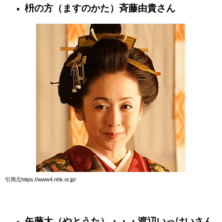
枡の方（ますのかた）斉藤由貴さん
引用元https://www4.nhk.or.jp/
矢藤太（やとうた）・・・渡辺いっけいさん