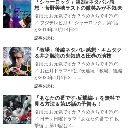
「シャーロック」第2話ネタバレ感
想・菅野美穂ラストの微笑みが不気味
引用元 お元気ですか？うめきちです(^o^)
／ フジテレビ月9「シャーロック」第2話
が2019年10月14日21...
記事を読む
「教場」後編ネタバレ感想・キムタク
＆井之脇海の鬼気迫る圧巻の演技
引用元 お元気ですか？うめきちです(^o^)
／ お正月ドラマSPは2夜連続「教場」後編
が2020年1月5日21：...
記事を読む
「あなたの番です-反撃編-」を無料で
見る方法＆第15話の予告も！
引用元 お元気ですか？うめきちです(^o^)
／ 日テレ日曜ドラマ「あなたの番です-反
撃編-」第14話は2...