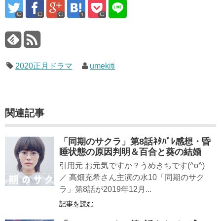
1
2020正月ドラマ
umekiti
関連記事
「同期のサクラ」第8話ﾈﾀﾊﾞﾚ感想・昏
睡状態の原因判明＆百合と葵の結婚
引用元 お元気ですか？うめきちです(^o^)
／ 高畑充希さん主演の水10「同期のサク
ラ」第8話が2019年12月...
記事を読む