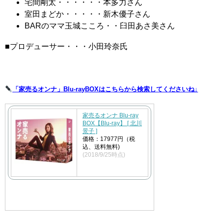
宅間剛太・・・・・・本多力さん
室田まどか・・・・・新木優子さん
BARのママ玉城こころ・・臼田あさ美さん
■プロデューサー・・・小田玲奈氏
「家売るオンナ」Blu-rayBOXはこちらから検索してくださいね↓
家売るオンナ Blu-ray
BOX【Blu-ray】 [ 北川
景子 ]
価格：17977円（税
込、送料無料)
(2018/9/25時点)