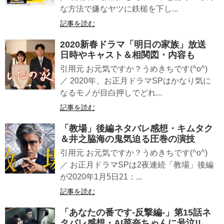
な方法で嫌なヤツに鉄槌を下し...
記事を読む
2020新春ドラマ「明日の家族」放送
日時やキャスト＆相関図・内容も
引用元 お元気ですか？うめきちです(^o^)
／ 2020年、お正月ドラマSPはかなり気に
なるモノが目白押しでどれ...
記事を読む
「教場」後編ネタバレ感想・キムタク
＆井之脇海の鬼気迫る圧巻の演技
引用元 お元気ですか？うめきちです(^o^)
／ お正月ドラマSPは2夜連続「教場」後編
が2020年1月5日21：...
記事を読む
「あなたの番です-反撃編-」第15話ネ
タバレ感想・AI菜奈ちゃんに号泣!!