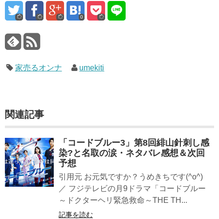
0
家売るオンナ
umekiti
関連記事
「コードブルー3」第8回緋山針刺し感
染?と名取の涙・ネタバレ感想＆次回
予想
引用元 お元気ですか？うめきちです(^o^)
／ フジテレビの月9ドラマ「コードブルー
～ドクターヘリ緊急救命～THE TH...
記事を読む