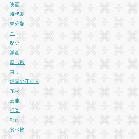
映画
時代劇
未分類
本
歴史
洋画
癒し系
祭り
精霊の守り人
花火
芸能
行楽
邦画
食べ物