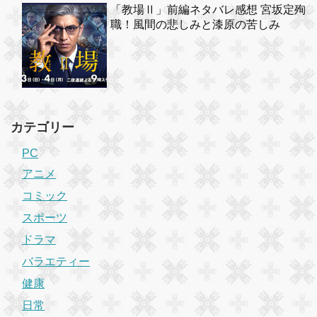
「教場Ⅱ」前編ネタバレ感想 宮坂定殉
職！風間の悲しみと漆原の苦しみ
カテゴリー
PC
アニメ
コミック
スポーツ
ドラマ
バラエティー
健康
日常