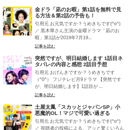
金ドラ「凪のお暇」第1話を無料で見
る方法＆第2話の予告も！
引用元 お元気ですか？うめきちです(^o^)
／ 黒木華さん主演の金曜ドラマ「凪のお
暇」第1話が2019年7月19...
記事を読む
突然ですが、明日結婚します 1話目ネ
タバレの内容と感想 2話目予想
引用元 おげんきですか？うめきちです
（^0^） フジテレビ月9ドラマ 【突然です
が、明日結婚します】1話目が ...
記事を読む
土屋太鳳「スカッとジャパンSP」小
悪魔的OL！マジで可愛い過ぎる
引用元 お元気ですか？うめきちです(^o^)
／ 視聴者の投稿による、アッと驚くいろん