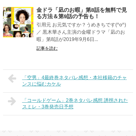
金ドラ「凪のお暇」第8話を無料で見
る方法＆第9話の予告も！
引用元 お元気ですか？うめきちです(^o^)
／ 黒木華さん主演の金曜ドラマ「凪のお
暇」第8話が2019年9月6日...
記事を読む
「空男」4最終巻ネタバレ感想・本社移籍のチャ
ンスに悩むカケル
「コールドゲーム」2巻ネタバレ感想 誘拐された
スミレ・3巻発売日予想