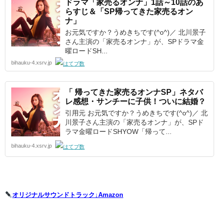
ドラマ「家売るオンナ」1話～10話のあ
らすじ＆「SP帰ってきた家売るオン
ナ」
お元気ですか？うめきちです(^o^)／ 北川景子
さん主演の「家売るオンナ」が、SPドラマ金
曜ロードSH...
bihauku-4.xsrv.jp
「 帰ってきた家売るオンナSP」ネタバ
レ感想・サンチーに子供！ついに結婚？
引用元 お元気ですか？うめきちです(^o^)／ 北
川景子さん主演の「家売るオンナ」が、SPド
ラマ金曜ロードSHYOW「帰って...
bihauku-4.xsrv.jp
オリジナルサウンドトラック↓Amazon