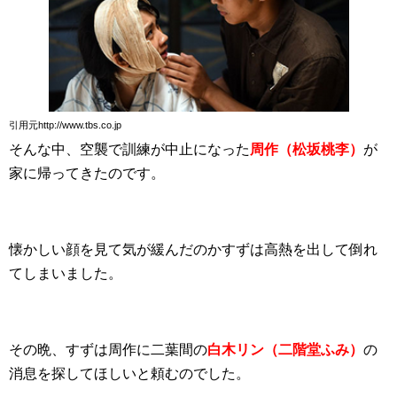
引用元http://www.tbs.co.jp
そんな中、空襲で訓練が中止になった
周作（松坂桃李）
が
家に帰ってきたのです。
懐かしい顔を見て気が緩んだのかすずは高熱を出して倒れ
てしまいました。
その晩、すずは周作に二葉間の
白木リン（二階堂ふみ）
の
消息を探してほしいと頼むのでした。