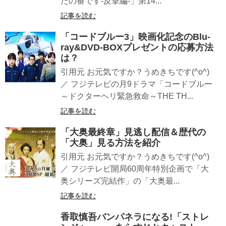
たの番です-反撃編-」第14...
記事を読む
「コードブルー3」映画化記念のBlu-
ray&DVD-BOXプレゼントの応募方法
は？
引用元 お元気ですか？うめきちです(^o^)
／ フジテレビの月9ドラマ「コードブルー
～ドクターヘリ緊急救命～THE TH...
記事を読む
「大奥最終章」見逃し配信＆歴代の
「大奥」見る方法を紹介
引用元 お元気ですか？うめきちです(^o^)
／ フジテレビ開局60周年特別企画で「大
奥シリーズ完結作」の「大奥最...
記事を読む
香取慎吾バンパネラになる!「ストレ