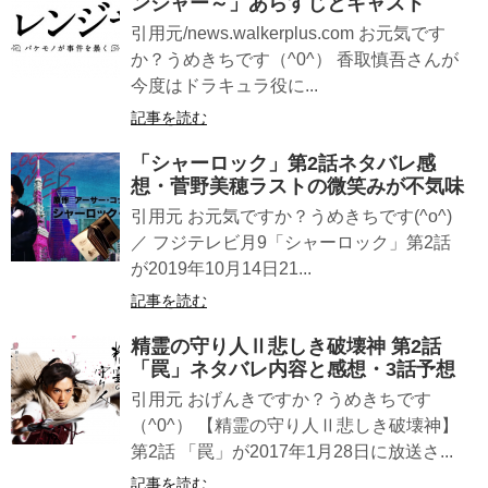
ンジャー～」あらすじとキャスト
引用元/news.walkerplus.com お元気です
か？うめきちです（^0^） 香取慎吾さんが
今度はドラキュラ役に...
記事を読む
「シャーロック」第2話ネタバレ感
想・菅野美穂ラストの微笑みが不気味
引用元 お元気ですか？うめきちです(^o^)
／ フジテレビ月9「シャーロック」第2話
が2019年10月14日21...
記事を読む
精霊の守り人Ⅱ悲しき破壊神 第2話
「罠」ネタバレ内容と感想・3話予想
引用元 おげんきですか？うめきちです
（^0^） 【精霊の守り人Ⅱ悲しき破壊神】
第2話 「罠」が2017年1月28日に放送さ...
記事を読む