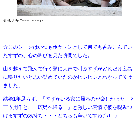
引用元http://www.tbs.co.jp
☆このシーンはいつもホヤ～ンとして何でも呑みこんでい
たすずの、心の叫びを見た瞬間でした。
山を越えて飛んで行く鷺に大声で叫ぶすずがどれだけ広島
に帰りたいと思い詰めていたのかヒシヒシとわかって泣け
ました。
結婚1年足らず、「すずがいる家に帰るのが楽しかった」と
言う周作と、「広島へ帰る！」と激しい表情で彼を睨みつ
けるすずの気持ち・・・どちらも辛いですね(;´Д｀)