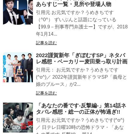
あらすじ一覧・見所や登場人物
引用元 お元気ですか？うめきちです
（^0^） ずいぶんと話題になっている
【99.9－刑事専門弁護士ー】ですが、2018
年1月14...
記事を読む
2022謹賀新年「ぎぼむすSP」ネタバ
レ感想・ベーカリー麦田乗っ取り計画
引用元： お元気ですか？うめきちです
(^o^)／ 2022年謹賀新年ドラマSP「義母と
娘のブルース」が2...
記事を読む
「あなたの番です-反撃編-」第14話ネ
タバレ感想・総一の正体が怖過ぎ!!
引用元 お元気ですか？うめきちです(^o^)
／ 日テレ日曜10時の恐怖ドラマ・「あな