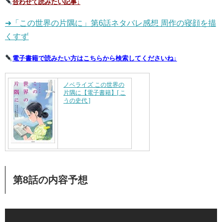
合わせて読みたい記事↓
➜「この世界の片隅に」第6話ネタバレ感想 周作の寝顔を描
くすず
電子書籍で読みたい方はこちらから検索してくださいね↓
ノベライズ この世界の
片隅に【電子書籍】[ こ
うの史代 ]
第8話の内容予想