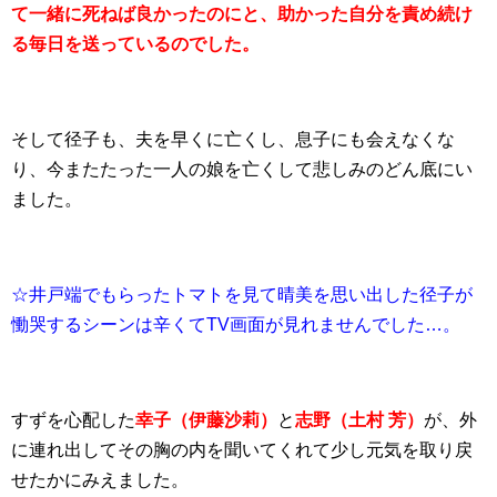
て一緒に死ねば良かったのにと、助かった自分を責め続け
る毎日を送っているのでした。
そして径子も、夫を早くに亡くし、息子にも会えなくな
り、今またたった一人の娘を亡くして悲しみのどん底にい
ました。
☆井戸端でもらったトマトを見て晴美を思い出した径子が
慟哭するシーンは辛くてTV画面が見れませんでした…。
すずを心配した
幸子（伊藤沙莉）
と
志野（土村 芳）
が、外
に連れ出してその胸の内を聞いてくれて少し元気を取り戻
せたかにみえました。