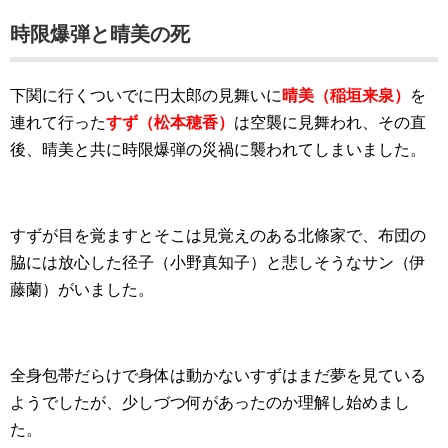
時限爆弾と晴美の死
下関に行くついでに円太郎の見舞いに
晴美（稲垣来泉）
を
連れて行った
すず（松本穂香）
は空襲に見舞われ、その直
後、晴美と共に時限爆弾の災禍に襲われてしまいました。
すずが目を覚ますとそこは見覚えのある北條家で、布団の
脇には放心した径子（小野真知子）と悲しそうなサン（伊
藤蘭）がいました。
全身包帯だらけで身体は動かないすずはまだ夢を見ている
ようでしたが、少しづつ何があったのか理解し始めまし
た。