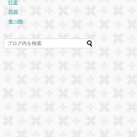
行楽
邦画
食べ物