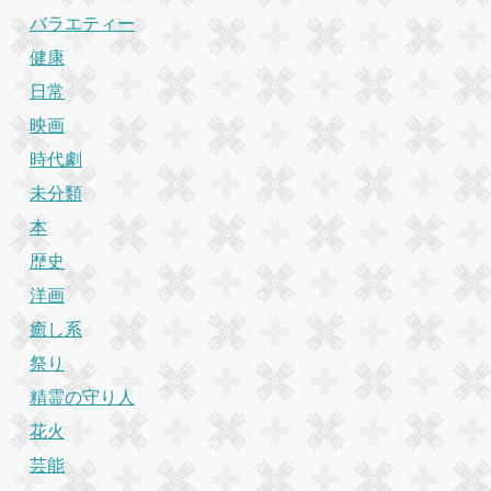
バラエティー
健康
日常
映画
時代劇
未分類
本
歴史
洋画
癒し系
祭り
精霊の守り人
花火
芸能