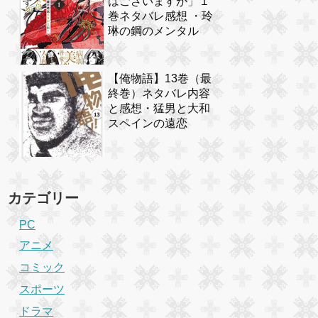
はございますが」１
巻ネタバレ感想 ・玲
琳の鋼のメンタル
【俺物語】13巻（最
終巻）ネタバレ内容
と感想・猛男と大和
スペインの遠恋
カテゴリー
PC
アニメ
コミック
スポーツ
ドラマ