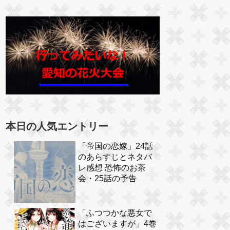
本日の人気エントリー
「帝国の恋嫁」24話
のあらすじとネタバ
レ感想 恐怖のお茶
会・25話の予告
「ふつつかな悪女で
はございますが」4巻