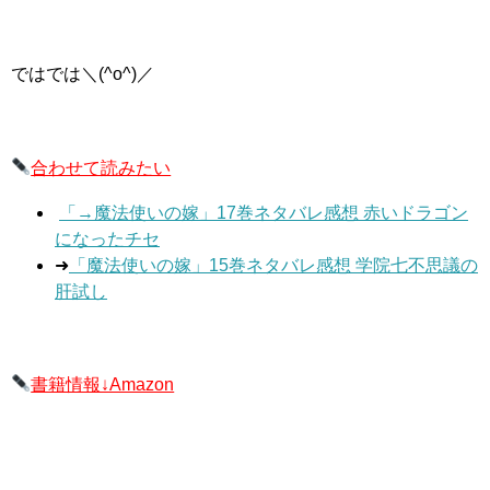
ではでは＼(^o^)／
合わせて読みたい
「→魔法使いの嫁」17巻ネタバレ感想 赤いドラゴン
になったチセ
➜
「魔法使いの嫁」15巻ネタバレ感想 学院七不思議の
肝試し
書籍情報↓Amazon