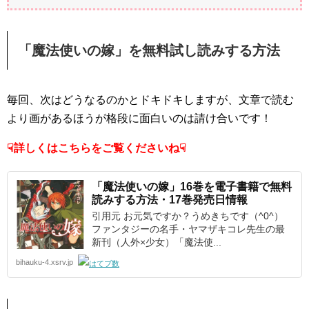
「魔法使いの嫁」を無料試し読みする方法
毎回、次はどうなるのかとドキドキしますが、文章で読む
より画があるほうが格段に面白いのは請け合いです！
☟詳しくはこちらをご覧くださいね☟
「魔法使いの嫁」16巻を電子書籍で無料
読みする方法・17巻発売日情報
引用元 お元気ですか？うめきちです（^0^）
ファンタジーの名手・ヤマザキコレ先生の最
新刊（人外×少女）「魔法使...
bihauku-4.xsrv.jp