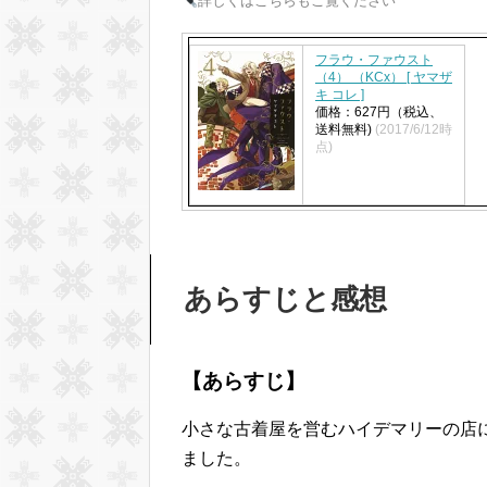
詳しくはこちらもご覧ください
フラウ・ファウスト
（4） （KCx） [ ヤマザ
キ コレ ]
価格：627円（税込、
送料無料)
(2017/6/12時
点)
あらすじと感想
【あらすじ】
小さな古着屋を営むハイデマリーの店
ました。