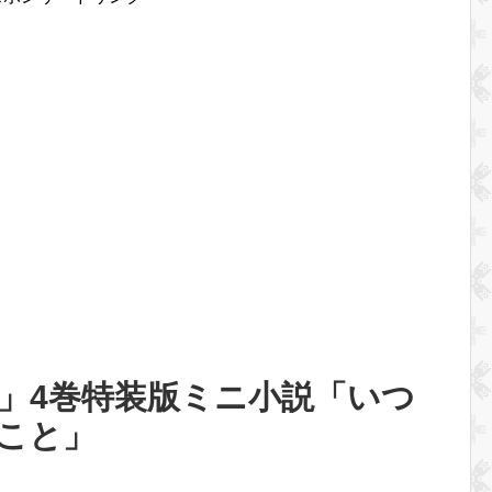
」4巻特装版ミニ小説「いつ
こと」