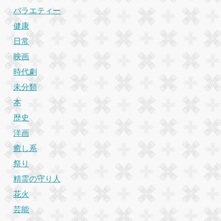
バラエティー
健康
日常
映画
時代劇
未分類
本
歴史
洋画
癒し系
祭り
精霊の守り人
花火
芸能