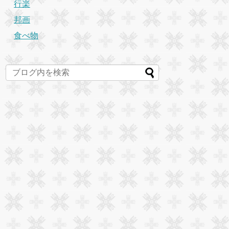
行楽
邦画
食べ物