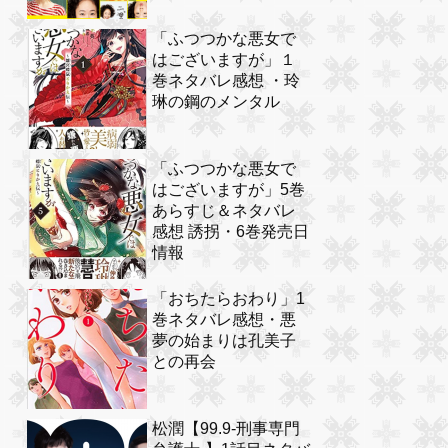
「ふつつかな悪女で
はございますが」１
巻ネタバレ感想 ・玲
琳の鋼のメンタル
「ふつつかな悪女で
はございますが」5巻
あらすじ＆ネタバレ
感想 誘拐・6巻発売日
情報
「おちたらおわり」1
巻ネタバレ感想・悪
夢の始まりは孔美子
との再会
松潤【99.9-刑事専門