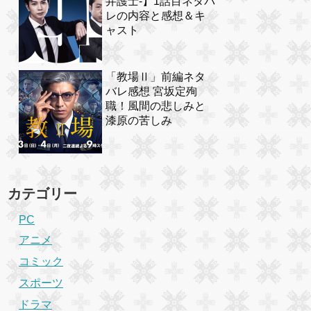
弁護士-】1話目ネタバ
レの内容と感想＆キ
ャスト
「教場Ⅱ」前編ネタ
バレ感想 宮坂定殉
職！風間の悲しみと
漆原の苦しみ
カテゴリー
PC
アニメ
コミック
スポーツ
ドラマ