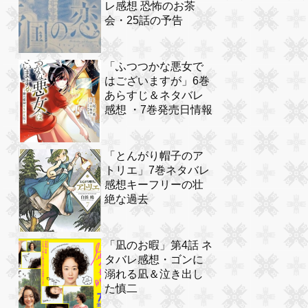
レ感想 恐怖のお茶
会・25話の予告
「ふつつかな悪女で
はございますが」6巻
あらすじ＆ネタバレ
感想 ・7巻発売日情報
「とんがり帽子のア
トリエ」7巻ネタバレ
感想キーフリーの壮
絶な過去
「凪のお暇」第4話 ネ
タバレ感想・ゴンに
溺れる凪＆泣き出し
た慎二