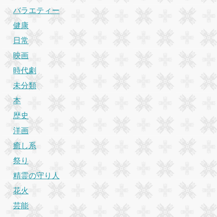
バラエティー
健康
日常
映画
時代劇
未分類
本
歴史
洋画
癒し系
祭り
精霊の守り人
花火
芸能