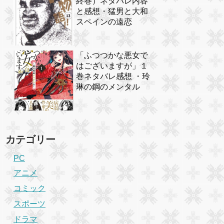
終巻）ネタバレ内容
と感想・猛男と大和
スペインの遠恋
「ふつつかな悪女で
はございますが」１
巻ネタバレ感想 ・玲
琳の鋼のメンタル
カテゴリー
PC
アニメ
コミック
スポーツ
ドラマ