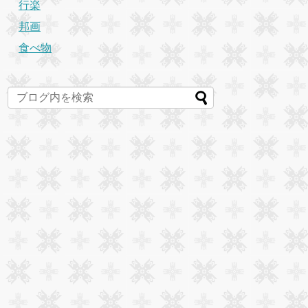
行楽
邦画
食べ物