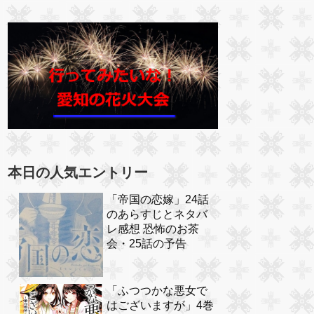
本日の人気エントリー
「帝国の恋嫁」24話
のあらすじとネタバ
レ感想 恐怖のお茶
会・25話の予告
「ふつつかな悪女で
はございますが」4巻