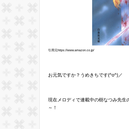
引用元https://www.amazon.co.jp/
お元気ですか？うめきちです(^o^)／
現在メロディで連載中の樹なつみ先生
～！