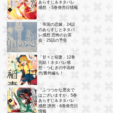
あらすじ＆ネタバレ
感想 ・5巻発売日情報
「帝国の恋嫁」24話
のあらすじとネタバ
レ感想 恐怖のお茶
会・25話の予告
「甘々と稲妻」12巻
完結！ネタバレ感
想・つむぎの中高時
代/番外編も！
「ふつつかな悪女で
はございますが」5巻
あらすじ＆ネタバレ
感想 誘拐・6巻発売日
情報