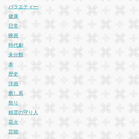
バラエティー
健康
日常
映画
時代劇
未分類
本
歴史
洋画
癒し系
祭り
精霊の守り人
花火
芸能