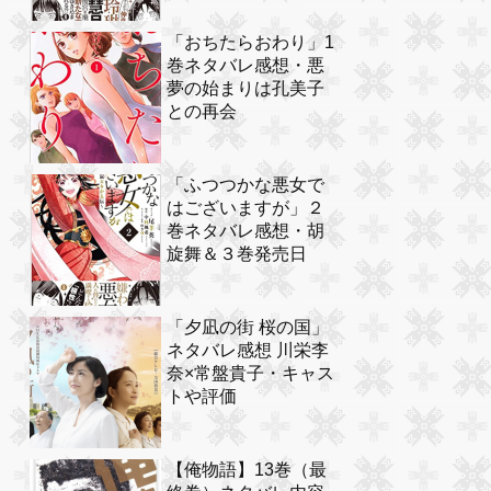
「おちたらおわり」1
巻ネタバレ感想・悪
夢の始まりは孔美子
との再会
「ふつつかな悪女で
はございますが」２
巻ネタバレ感想・胡
旋舞＆３巻発売日
「夕凪の街 桜の国」
ネタバレ感想 川栄李
奈×常盤貴子・キャス
トや評価
【俺物語】13巻（最