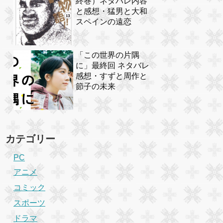
終巻）ネタバレ内容
と感想・猛男と大和
スペインの遠恋
「この世界の片隅
に」最終回 ネタバレ
感想・すずと周作と
節子の未来
カテゴリー
PC
アニメ
コミック
スポーツ
ドラマ