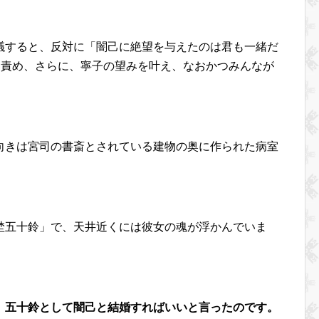
議すると、反対に「闇己に絶望を与えたのは君も一緒だ
を責め、さらに、寧子の望みを叶え、なおかつみんなが
向きは宮司の書斎とされている建物の奥に作られた病室
埜五十鈴」で、天井近くには彼女の魂が浮かんでいま
、五十鈴として闇己と結婚すればいいと言ったのです。