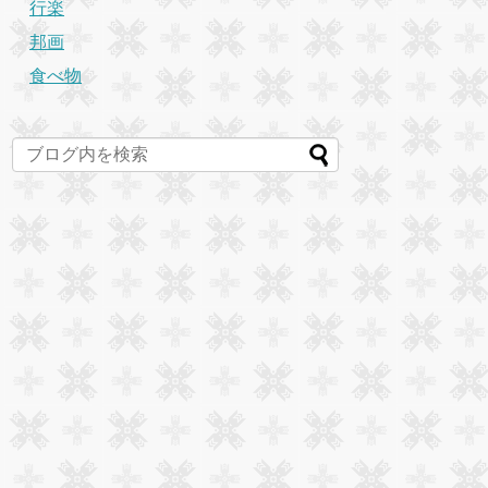
行楽
邦画
食べ物