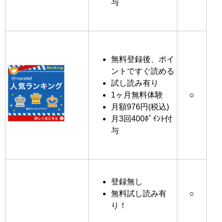
与
無料登録後、ポイ
ントですぐ読める
試し読み有り
1ヶ月無料体験
○
月額976円(税込)
月3回400ﾎﾟｲﾝﾄ付
与
登録無し
無料試し読み有
○
り！