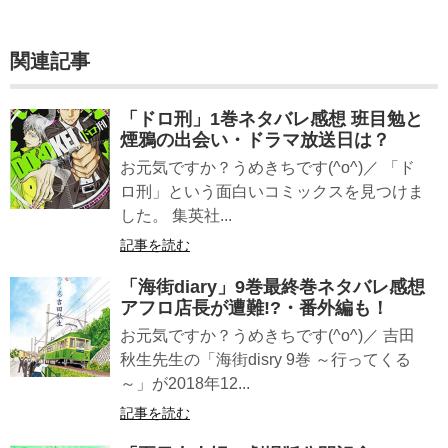
関連記事
「ドロ刑」1巻ネタバレ感想 班目勉と
煙鴉の出会い・ドラマ放送日は？
お元気ですか？うめきちです(^o^)／ 「ド
ロ刑」という面白いコミックスを見つけま
した。 集英社...
記事を読む
「海街diary」9巻最終巻ネタバレ感想
アフロ店長が遭難!?・番外編も！
お元気ですか？うめきちです(^o^)／ 吉田
秋生先生の「海街disry 9巻 ～行ってくる
～」が2018年12...
記事を読む