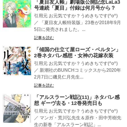
「夏目友人帳」劇場版公開記念LaLa3
号連続「夏目」付録は何月号から？
引用元 お元気ですか？うめきちです(^o^)
／ 「夏目友人帳特装版」23巻が2018年9月
5日に発売されました。...
記事を読む
「傾国の仕立て屋ローズ・ベルタン」
2巻ネタバレ感想・女神の花嫁衣装
引用元 お元気ですか？うめきちです(^o^)
／ 新潮社のBUNCHコミックスから2020年
2月7日に磯見仁月先生...
記事を読む
「アルスラーン戦記(11)」ネタバレ感
想 ギーヴ去る・12巻発売日も
引用元 お元気ですか？うめきちです(^o^)
／ マンガ・荒川弘先生＆原作・田中芳樹先
生の新巻「アルスラーン戦記」...