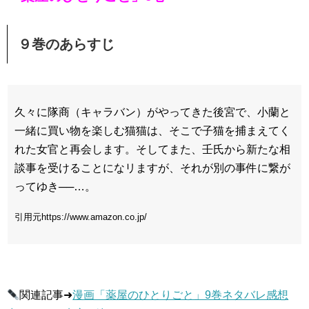
９巻のあらすじ
久々に隊商（キャラバン）がやってきた後宮で、小蘭と
一緒に買い物を楽しむ猫猫は、そこで子猫を捕まえてく
れた女官と再会します。そしてまた、壬氏から新たな相
談事を受けることになリますが、それが別の事件に繋が
ってゆき──…。
引用元https://www.amazon.co.jp/
関連記事➜
漫画「薬屋のひとりごと」9巻ネタバレ感想