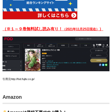
（※１～９巻無料試し読み有り！
）
（2021年11月25日現在）
引用元http://fod.fujitv.co.jp/
Amazon