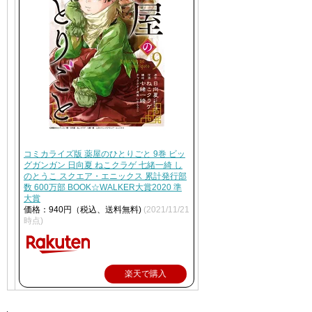
コミカライズ版 薬屋のひとりごと 9巻 ビッ
グガンガン 日向夏 ねこクラゲ 七緒一綺 し
のとうこ スクエア・エニックス 累計発行部
数 600万部 BOOK☆WALKER大賞2020 準
大賞
価格：940円（税込、送料無料)
(2021/11/21
時点)
楽天で購入