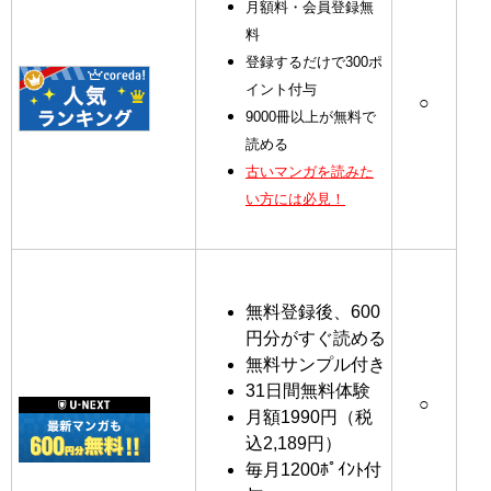
月額料・会員登録無
料
登録するだけで300ポ
イント付与
○
9000冊以上が無料で
読める
古いマンガを読みた
い方には必見！
無料登録後、600
円分がすぐ読める
無料サンプル付き
31日間無料体験
○
月額1990円（税
込2,189円）
毎月1200ﾎﾟｲﾝﾄ付