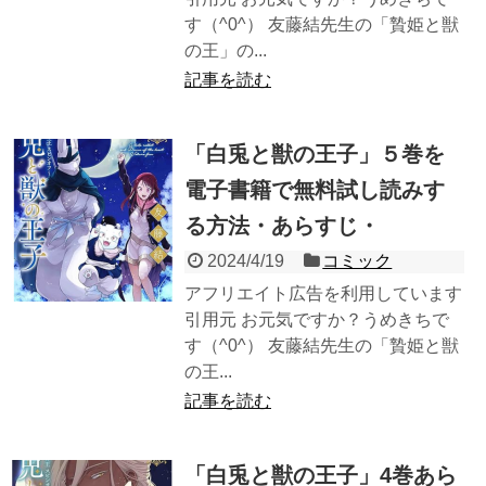
す（^0^） 友藤結先生の「贄姫と獣
の王」の...
記事を読む
「白兎と獣の王子」５巻を
電子書籍で無料試し読みす
る方法・あらすじ・
2024/4/19
コミック
アフリエイト広告を利用しています
引用元 お元気ですか？うめきちで
す（^0^） 友藤結先生の「贄姫と獣
の王...
記事を読む
「白兎と獣の王子」4巻あら