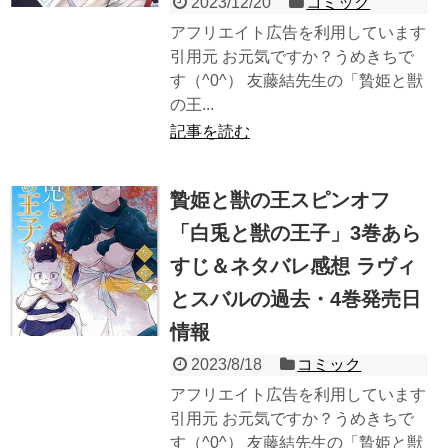
2023/12/20
コミック
アフリエイト広告を利用しています
引用元 お元気ですか？うめきちで
す（^0^） 友藤結先生の「贄姫と獣
の王...
記事を読む
贄姫と獣の王スピンオフ
「白兎と獣の王子」3巻あら
すじ＆ネタバレ感想 ラヴィ
とスバルの過去・4巻発売日
情報
2023/8/18
コミック
アフリエイト広告を利用しています
引用元 お元気ですか？うめきちで
す（^0^） 友藤結先生の「贄姫と獣