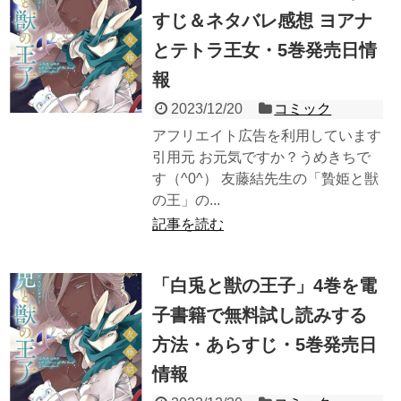
すじ＆ネタバレ感想 ヨアナ
とテトラ王女・5巻発売日情
報
2023/12/20
コミック
アフリエイト広告を利用しています
引用元 お元気ですか？うめきちで
す（^0^） 友藤結先生の「贄姫と獣
の王」の...
記事を読む
「白兎と獣の王子」4巻を電
子書籍で無料試し読みする
方法・あらすじ・5巻発売日
情報