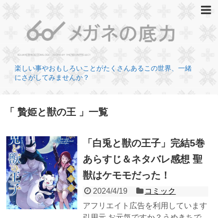
楽しい事やおもしろいことがたくさんあるこの世界、一緒
にさがしてみませんか？
贄姫と獣の王
一覧
「白兎と獣の王子」完結5巻
あらすじ＆ネタバレ感想 聖
獣はケモモだった！
2024/4/19
コミック
アフリエイト広告を利用しています
引用元 お元気ですか？うめきちで