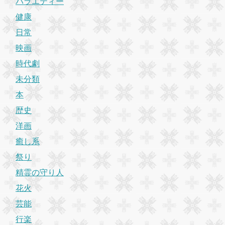
バラエティー
健康
日常
映画
時代劇
未分類
本
歴史
洋画
癒し系
祭り
精霊の守り人
花火
芸能
行楽