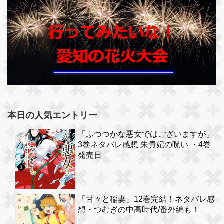
本日の人気エントリー
「ふつつかな悪女ではございますが」
3巻ネタバレ感想 朱貴妃の呪い ・4巻
発売日
「甘々と稲妻」12巻完結！ネタバレ感
想・つむぎの中高時代/番外編も！