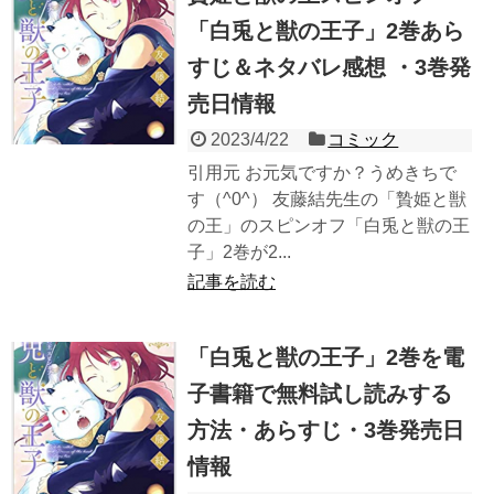
「白兎と獣の王子」2巻あら
すじ＆ネタバレ感想 ・3巻発
売日情報
2023/4/22
コミック
引用元 お元気ですか？うめきちで
す（^0^） 友藤結先生の「贄姫と獣
の王」のスピンオフ「白兎と獣の王
子」2巻が2...
記事を読む
「白兎と獣の王子」2巻を電
子書籍で無料試し読みする
方法・あらすじ・3巻発売日
情報