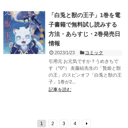
「白兎と獣の王子」1巻を電
子書籍で無料試し読みする
方法・あらすじ・2巻発売日
情報
2023/1/23
コミック
引用元 お元気ですか？うめきちで
す（^0^） 友藤結先生の「贄姫と獣
の王」のスピンオフ「白兎と獣の王
子」1巻が2...
記事を読む
1
2
3
4