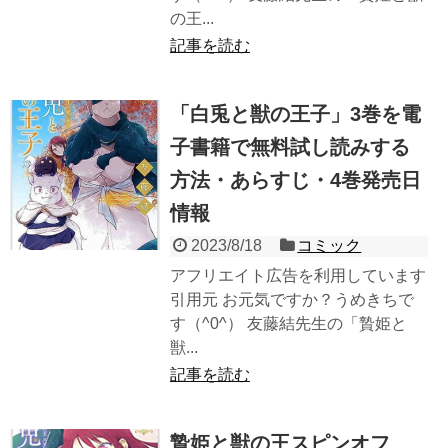
の王...
記事を読む
「白兎と獣の王子」3巻を電
子書籍で無料試し読みする
方法・あらすじ・4巻発売日
情報
2023/8/18
コミック
アフリエイト広告を利用しています
引用元 お元気ですか？うめきちで
す（^0^） 友藤結先生の「贄姫と
獣...
記事を読む
贄姫と獣の王スピンオフ