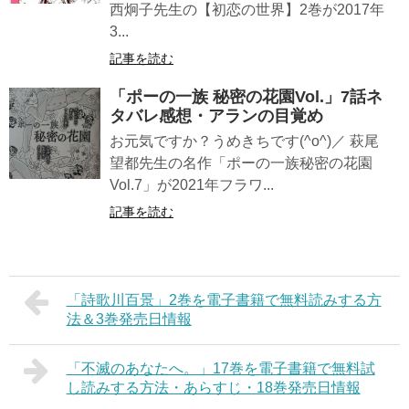
西炯子先生の【初恋の世界】2巻が2017年
3...
記事を読む
「ポーの一族 秘密の花園Vol.」7話ネ
タバレ感想・アランの目覚め
お元気ですか？うめきちです(^o^)／ 萩尾
望都先生の名作「ポーの一族秘密の花園
Vol.7」が2021年フラワ...
記事を読む
「詩歌川百景」2巻を電子書籍で無料読みする方
法＆3巻発売日情報
「不滅のあなたへ。」17巻を電子書籍で無料試
し読みする方法・あらすじ・18巻発売日情報