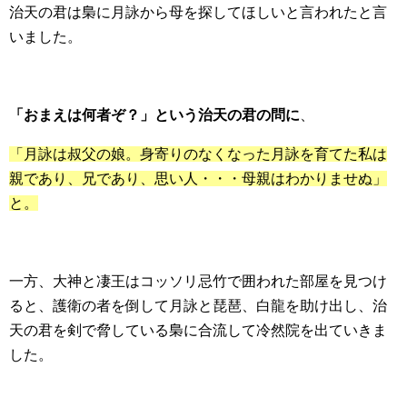
治天の君は梟に月詠から母を探してほしいと言われたと言
いました。
「おまえは何者ぞ？」という治天の君の問に
、
「月詠は叔父の娘。身寄りのなくなった月詠を育てた私は
親であり、兄であり、思い人・・・母親はわかりませぬ」
と。
一方、大神と凄王はコッソリ忌竹で囲われた部屋を見つけ
ると、護衛の者を倒して月詠と琵琶、白龍を助け出し、治
天の君を剣で脅している梟に合流して冷然院を出ていきま
した。