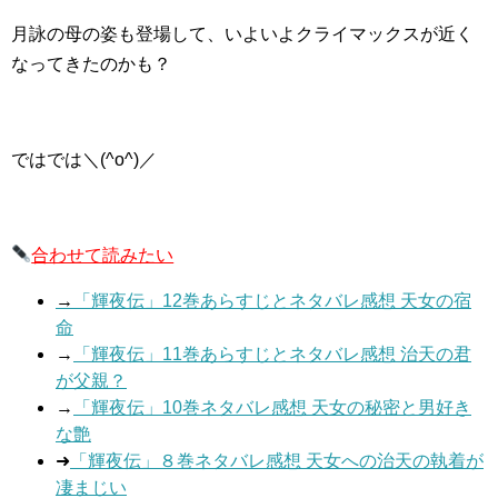
月詠の母の姿も登場して、いよいよクライマックスが近く
なってきたのかも？
ではでは＼(^o^)／
合わせて読みたい
→
「輝夜伝」12巻あらすじとネタバレ感想 天女の宿
命
→
「輝夜伝」11巻あらすじとネタバレ感想 治天の君
が父親？
→
「輝夜伝」10巻ネタバレ感想 天女の秘密と男好き
な艶
➜
「輝夜伝」８巻ネタバレ感想 天女への治天の執着が
凄まじい