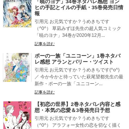
「暁のヨナ」34巻ネタバレ感想 ヨン
ヒの手記とイルの手紙・35巻発売日情
報
引用元 お元気ですか？うめきちです
（^0^） 草凪みずほ先生の超人気コミック
「暁のヨナ」34巻が2020年12月...
記事を読む
ポーの一族「ユニコーン」1巻ネタバ
レ感想 アランとバリー・ツイスト
引用元 お元気ですか？うめきちです(^o^)
／ 今か今かと待っていた萩尾望都先生の最
新作・ポーの一族「ユニコーン...
記事を読む
【初恋の世界】2巻ネタバレ内容と感
想・本気の恋愛＆3巻発売日予想
引用元 お元気ですか？うめきちです
（^0^） アラフォー女性の恋を切なく描く