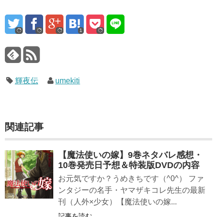
1
輝夜伝
umekiti
関連記事
【魔法使いの嫁】9巻ネタバレ感想・
10巻発売日予想＆特装版DVDの内容
お元気ですか？うめきちです（^0^） ファ
ンタジーの名手・ヤマザキコレ先生の最新
刊（人外×少女）【魔法使いの嫁...
記事を読む