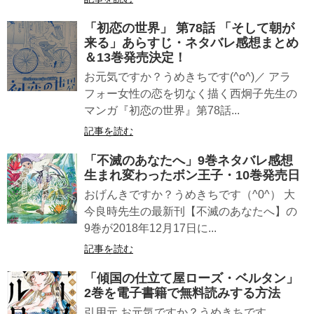
「初恋の世界」 第78話 「そして朝が
来る」あらすじ・ネタバレ感想まとめ
＆13巻発売決定！
お元気ですか？うめきちです(^o^)／ アラ
フォー女性の恋を切なく描く西炯子先生の
マンガ『初恋の世界』第78話...
記事を読む
「不滅のあなたへ」9巻ネタバレ感想
生まれ変わったボン王子・10巻発売日
おげんきですか？うめきちです（^0^） 大
今良時先生の最新刊【不滅のあなたへ】の
9巻が2018年12月17日に...
記事を読む
「傾国の仕立て屋ローズ・ベルタン」
2巻を電子書籍で無料読みする方法
引用元 お元気ですか？うめきちです