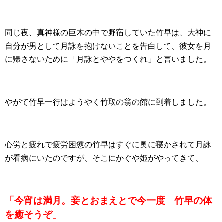
同じ夜、真神様の巨木の中で野宿していた竹早は、大神に
自分が男として月詠を抱けないことを告白して、彼女を月
に帰さないために「月詠とややをつくれ」と言いました。
やがて竹早一行はようやく竹取の翁の館に到着しました。
心労と疲れで疲労困憊の竹早はすぐに奥に寝かされて月詠
が看病にいたのですが、そこにかぐや姫がやってきて、
「今宵は満月。妾とおまえとで今一度 竹早の体
を癒そうぞ」