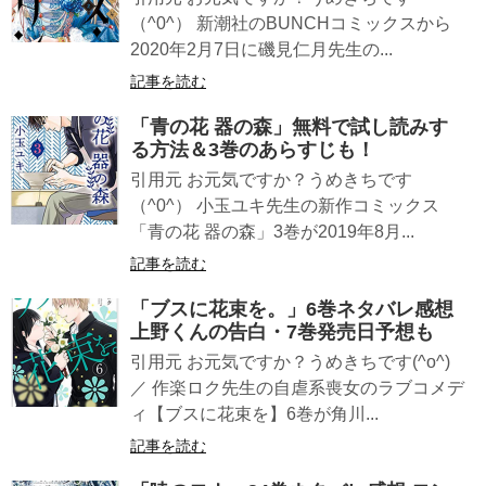
（^0^） 新潮社のBUNCHコミックスから
2020年2月7日に磯見仁月先生の...
記事を読む
「青の花 器の森」無料で試し読みす
る方法＆3巻のあらすじも！
引用元 お元気ですか？うめきちです
（^0^） 小玉ユキ先生の新作コミックス
「青の花 器の森」3巻が2019年8月...
記事を読む
「ブスに花束を。」6巻ネタバレ感想
上野くんの告白・7巻発売日予想も
引用元 お元気ですか？うめきちです(^o^)
／ 作楽ロク先生の自虐系喪女のラブコメデ
ィ【ブスに花束を】6巻が角川...
記事を読む