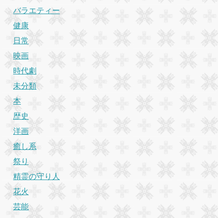
バラエティー
健康
日常
映画
時代劇
未分類
本
歴史
洋画
癒し系
祭り
精霊の守り人
花火
芸能