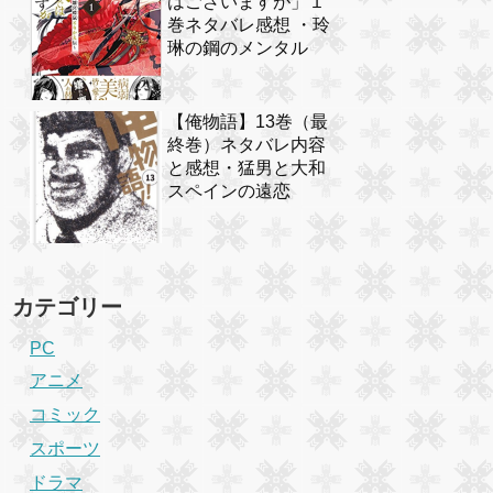
はございますが」１
巻ネタバレ感想 ・玲
琳の鋼のメンタル
【俺物語】13巻（最
終巻）ネタバレ内容
と感想・猛男と大和
スペインの遠恋
カテゴリー
PC
アニメ
コミック
スポーツ
ドラマ