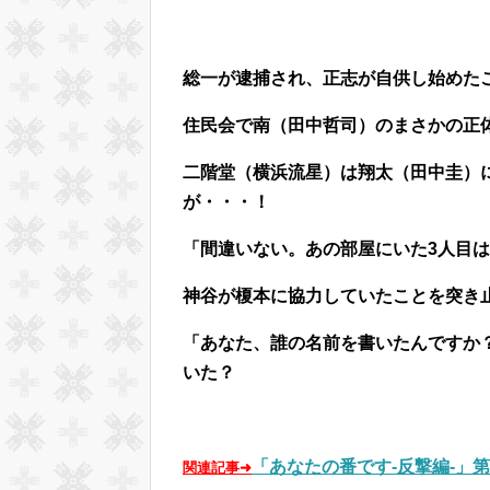
総一が逮捕され、正志が自供し始めた
住民会で南（田中哲司）のまさかの正
二階堂（横浜流星）は翔太（田中圭）に
が・・・！
「間違いない。あの部屋にいた3人目
神谷が榎本に協力していたことを突き
「あなた、誰の名前を書いたんですか
いた？
「あなたの番です-反撃編-」第
関連記事➜