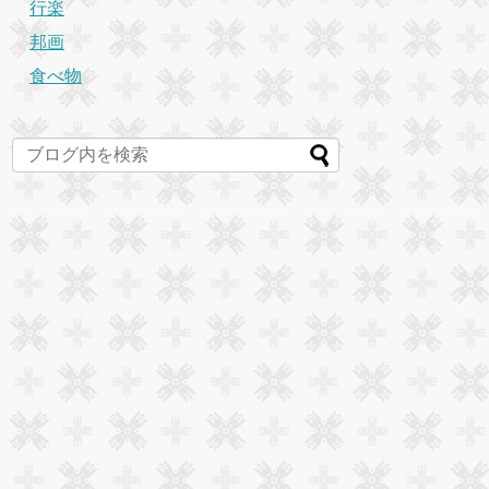
行楽
邦画
食べ物