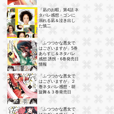
「凪のお暇」第4話 ネ
タバレ感想・ゴンに
溺れる凪＆泣き出し
た慎二
「ふつつかな悪女で
はございますが」5巻
あらすじ＆ネタバレ
感想 誘拐・6巻発売日
情報
「ふつつかな悪女で
はございますが」２
巻ネタバレ感想・胡
旋舞＆３巻発売日
「ふつつかな悪女で