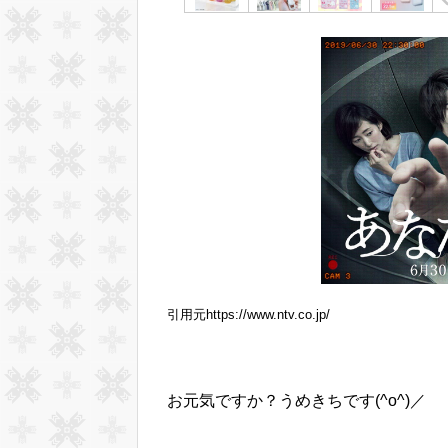
引用元https://www.ntv.co.jp/
お元気ですか？うめきちです(^o^)／