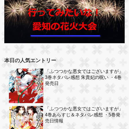
本日の人気エントリー
「ふつつかな悪女ではございますが」
3巻ネタバレ感想 朱貴妃の呪い ・4巻
発売日
「ふつつかな悪女ではございますが」
4巻あらすじ＆ネタバレ感想 ・5巻発
売日情報