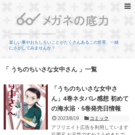
楽しい事やおもしろいことがたくさんあるこの世界、一緒
にさがしてみませんか？
うちのちいさな女中さん
一覧
「うちのちいさな女中さ
ん」4巻ネタバレ感想 初めて
の海水浴・5巻発売日情報
2023/8/19
コミック
アフリエイト広告を利用しています
引用元 お元気ですか？うめきちで