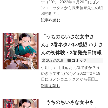
す（^0^） 2022年９月20日にゼノ
ンコニックスから長田佳奈先生の昭
和初期の...
記事を読む
「うちのちいさな女中さ
ん」2巻ネタバレ感想 ハナさ
んの初体験・3巻発売日情報
2022/2/19
コミック
引用元：引用元 お元気ですか？う
めきちです＼(^o^)／ 2022年2月19
日にゼノンコニックスから長田...
記事を読む
「うちのちいさな女中さ