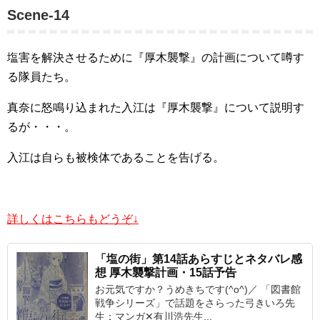
Scene-14
塩害を解決させるために『厚木襲撃』の計画について噂す
る隊員たち。
真奈に怒鳴り込まれた入江は『厚木襲撃』について説明す
るが・・・。
入江は自らも被検体であることを告げる。
詳しくはこちらもどうぞ↓
「塩の街」第14話あらすじとネタバレ感
想 厚木襲撃計画・15話予告
お元気ですか？うめきちです(^o^)／ 「図書館
戦争シリーズ」で話題をさらった弓きいろ先
生：マンガ✕有川浩先生...