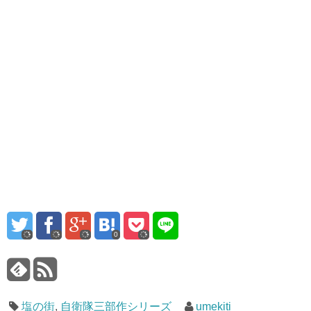
0
塩の街
,
自衛隊三部作シリーズ
umekiti