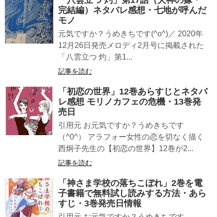
完結編）ネタバレ感想・七地が呼んだ
モノ
元気ですか？うめきちです(^o^)／ 2020年
12月26日発売メロディ2月号に掲載された
「八雲立つ 灼」第1...
記事を読む
「初恋の世界」12巻あらすじとネタバ
レ感想 モリノカフェの危機・13巻発
売日
引用元 お元気ですか？うめきちです
（^0^） アラフォー女性の恋を切なく描く
西炯子先生の【初恋の世界】12巻が2...
記事を読む
「神さま学校の落ちこぼれ」2巻を電
子書籍で無料試し読みする方法・あら
すじ・3巻発売日情報
引用元 お元気ですか？うめきちです