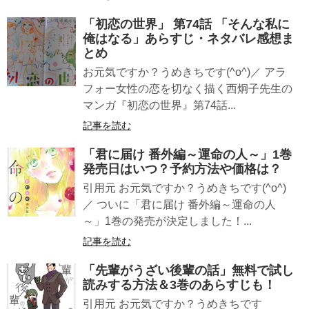
「初恋の世界」 第74話 「そんな私に
俺はなる」あらすじ・ネタバレ感想ま
とめ
お元気ですか？うめきちです(^o^)／ アラ
フォー女性の恋を切なく描く西炯子先生の
マンガ『初恋の世界』第74話...
記事を読む
「君に届け 番外編～運命の人～」1巻
発売日はいつ？予約方法や価格は？
引用元 お元気ですか？うめきちです(^o^)
／ ついに「君に届け 番外編～運命の人
～」1巻の発売が決定しました！...
記事を読む
「先輩がうざい後輩の話」無料で試し
読みする方法＆3巻のあらすじも！
引用元 お元気ですか？うめきちです