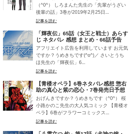
（^0^） しろまんた先生の「先輩がうざい
後輩の話」3巻が2019年2月25日...
記事を読む
「輝夜伝」65話（女王と戦士）あらす
じ ネタバレ 感想 まとめ・66話予告
アフリエイト広告を利用しています お元気
ですか？うめきちです(^o^)／ さいとうち
ほ先生の「輝夜伝」6...
記事を読む
【青楼オペラ】6巻ネタバレ感想 惣右
助の真心と紫の恋心・7巻発売日予想
おげんきですか？うめきちです（^0^） 桜
小路かのこ先生の大人気コミック 【青楼オ
ペラ】6巻がフラワーコミックス...
記事を読む
「八雲立つ 灼」第17話（犬神の嫁・