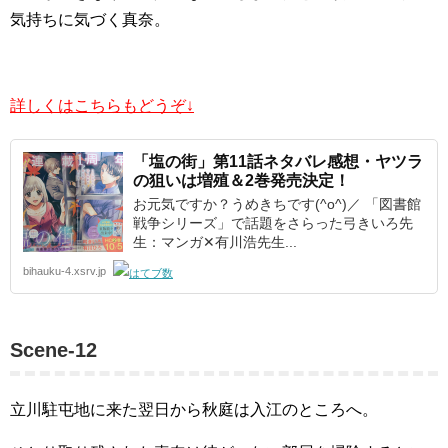
気持ちに気づく真奈。
詳しくはこちらもどうぞ↓
「塩の街」第11話ネタバレ感想・ヤツラ
の狙いは増殖＆2巻発売決定！
お元気ですか？うめきちです(^o^)／ 「図書館
戦争シリーズ」で話題をさらった弓きいろ先
生：マンガ✕有川浩先生...
bihauku-4.xsrv.jp
Scene-12
立川駐屯地に来た翌日から秋庭は入江のところへ。