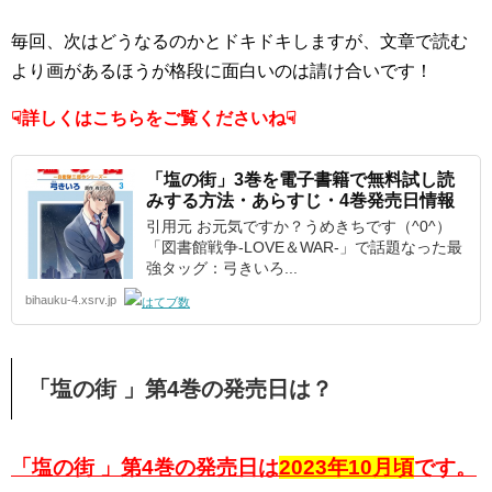
毎回、次はどうなるのかとドキドキしますが、文章で読む
より画があるほうが格段に面白いのは請け合いです！
☟詳しくはこちらをご覧くださいね☟
「塩の街」3巻を電子書籍で無料試し読
みする方法・あらすじ・4巻発売日情報
引用元 お元気ですか？うめきちです（^0^）
「図書館戦争-LOVE＆WAR-」で話題なった最
強タッグ：弓きいろ...
bihauku-4.xsrv.jp
「塩の街 」第4巻の発売日は？
「塩の街 」第4巻の発売日は
2023年10月頃
です。