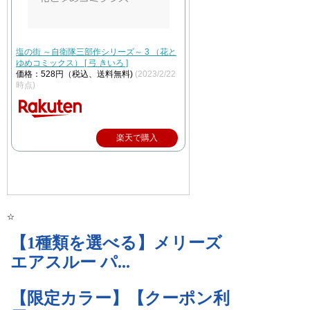
塩の街 ～自衛隊三部作シリーズ～ 3 （花と
ゆめコミックス） [ 弓 きいろ ]
価格：528円（税込、送料無料)
(2023/2/22
時点)
楽天で購入
☆