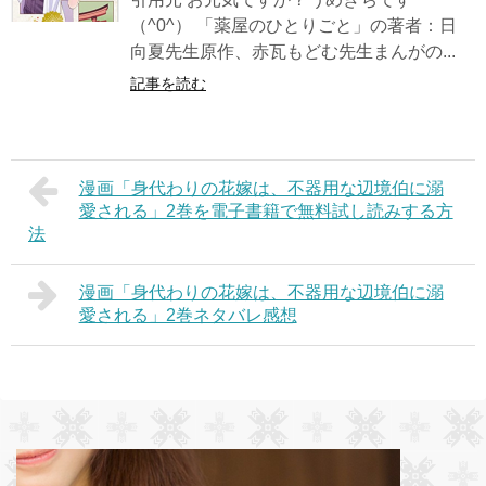
（^0^） 「薬屋のひとりごと」の著者：日
向夏先生原作、赤瓦もどむ先生まんがの...
記事を読む
漫画「身代わりの花嫁は、不器用な辺境伯に溺
愛される」2巻を電子書籍で無料試し読みする方
法
漫画「身代わりの花嫁は、不器用な辺境伯に溺
愛される」2巻ネタバレ感想