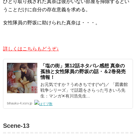
ひとり取り残された真奈は彼がいない部屋を掃除するとい
うことだけに自分の存在意義を求める。
女性隊員の野坂に助けられた真奈は・・・。
詳しくはこちらもどうぞ↓
「塩の街」第12話ネタバレ感想 真奈の
孤独と女性隊員の野坂の話・＆2巻発売
情報！
お元気ですか？うめきちです(^o^)／ 「図書館
戦争シリーズ」で話題をさらった弓きいろ先
生：マンガ✕有川浩先生...
bihauku-4.xsrv.jp
Scene-13