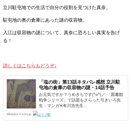
立川駐屯地での生活で自分の役割を見つけた真奈。
駐屯地の奥の倉庫にあった謎の収容物。
入江は収容物の謎について、真奈に恐ろしい真実を告げ
る！
詳しくはこちらもどうぞ↓
「塩の街」第13話ネタバレ感想 立川駐
屯地の倉庫の収容物の謎・14話予告
お元気ですか？うめきちです(^o^)／ 「図書館
戦争シリーズ」で話題をさらった弓きいろ先
生：マンガ✕有川浩先生...
bihauku-4.xsrv.jp