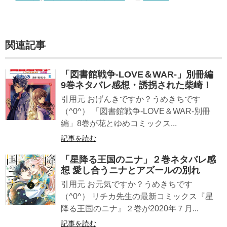
関連記事
「図書館戦争-LOVE＆WAR-」別冊編
9巻ネタバレ感想・誘拐された柴崎！
引用元 おげんきですか？うめきちです
（^0^） 「図書館戦争-LOVE＆WAR-別冊
編」8巻が花とゆめコミックス...
記事を読む
「星降る王国のニナ」２巻ネタバレ感
想 愛し合うニナとアズールの別れ
引用元 お元気ですか？うめきちです
（^0^） リチカ先生の最新コミックス『星
降る王国のニナ』２巻が2020年７月...
記事を読む