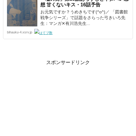
想 甘くないキス・16話予告
お元気ですか？うめきちです(^o^)／ 「図書館
戦争シリーズ」で話題をさらった弓きいろ先
生：マンガ✕有川浩先生...
bihauku-4.xsrv.jp
スポンサードリンク