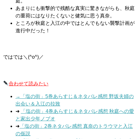
庭。
あまりにも衝撃的で残酷な真実に驚きながらも、秋庭
の重荷にはなりたくないと健気に思う真奈。
ところが秋庭と入江の中ではとんでもない襲撃計画が
進行中だった！
ではでは＼(^o^)／
合わせて読みたい
→「塩の街」5巻あらすじ＆ネタバレ感想 野坂夫婦の
出会い＆入江の拉致
➜
「塩の街」4巻あらすじ＆ネタバレ感想 秋庭への愛
と家出少年ノブオ
➜
「塩の街」2巻ネタバレ感想 真奈のトラウマと入江
の仮説